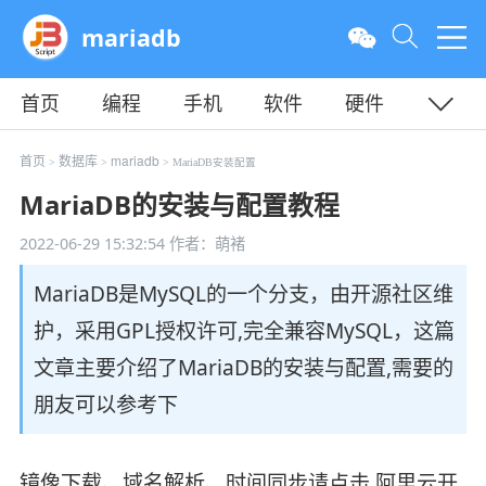
mariadb
首页
编程
手机
软件
硬件
教程
平面
服务器
首页
数据库
mariadb
>
>
> MariaDB安装配置
MariaDB的安装与配置教程
2022-06-29 15:32:54
作者：萌褚
MariaDB是MySQL的一个分支，由开源社区维
护，采用GPL授权许可,完全兼容MySQL，这篇
文章主要介绍了MariaDB的安装与配置,需要的
朋友可以参考下
镜像下载、域名解析、时间同步请点击 阿里云开