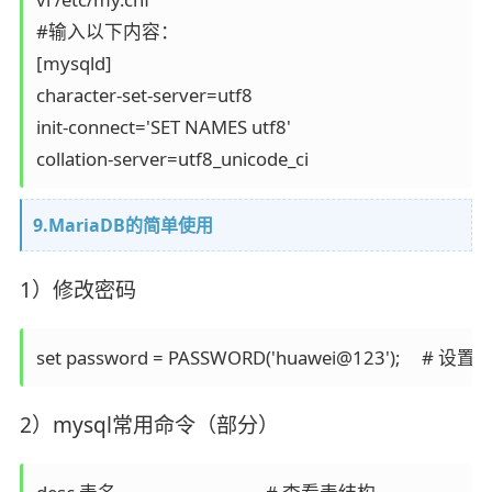
#输入以下内容：

[mysqld]

character-set-server=utf8

init-connect='SET NAMES utf8'

collation-server=utf8_unicode_ci
9.MariaDB的简单使用
1）修改密码
set password = PASSWORD('huawei@123');     # 
2）mysql常用命令（部分）