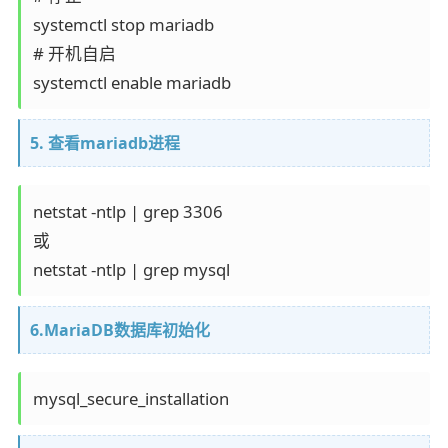
systemctl stop mariadb

# 开机自启

systemctl enable mariadb
5. 查看mariadb进程
netstat -ntlp | grep 3306       

或

netstat -ntlp | grep mysql    
6.MariaDB数据库初始化
mysql_secure_installation