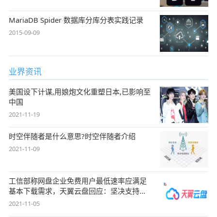
MariaDB Spider 数据库分库分表实践记录
2015-09-09
业界资讯
美国设下计谋,用娘炮文化重塑日本,已影响至
中国
2021-11-19
时空伴随者是什么意思?时空伴随者介绍
2021-11-09
工信部称网盘企业免费用户最低速率应满足
基本下载需求，天翼云盘回应：坚决支持，
始终
2021-11-05