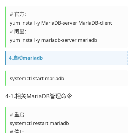
# 官方：

yum install -y MariaDB-server MariaDB-client

# 阿里：

yum install -y mariadb-server mariadb 
4.启动mariadb
systemctl start mariadb
4-1.相关MariaDB管理命令
# 重启

systemctl restart mariadb

# 停止
