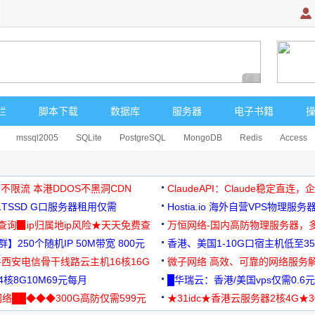
广告 商业广告，理
栏
脚本下载
数据库
服务器
电子书籍
mssql2005
SQLite
PostgreSQL
MongoDB
Redis
Access
 不限流 本港DDOS不黑洞CDN
ClaudeAPI：Claude稳定直连
G1TSSD G口服务器租用仅需
Hostia.io 海外自营VPS物理服务
可免费测试
址查询▉ip归属地ip风险★天天免费查
万恒网络-国内高防物理服务器，
】250个随机IP 50M带宽 800元
99元/月起
香港、美国1-10G口宿主机低至35
-西安电信骨干线路云主机16核16G
微子网络 高效、可靠的网络服务
核8G10M69元每月
█华瑞云：香港/美国vps仅需0.6元
络██◆◆◆300G高防仅需599元
★31idc★香港云服务器2核4G★