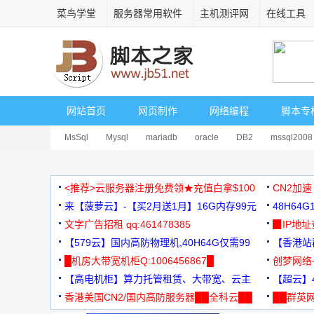
菜鸟学堂
服务器常用软件
主机测评网
在线工具
网站首页
网页制作
网络编程
脚本专
MsSql
Mysql
mariadb
oracle
DB2
mssql2008
<推荐>云服务器注册免费领★充值白拿$100
CN2加速
来【菠萝云】-【买2月送1月】16G内存99元
48H64
文字广告招租 qq:461478385
3000+
▉IP地
【579云】国内高防物理机,40H64G仅需99
【香港站群
元
█机房大带宽机柜Q:1006456867█
创梦网络
【高电机柜】算力托管租赁、大带宽、云主
88元/月
【超云】4
机
香港美国CN2/国内高防服务器██全科云██
██群英网