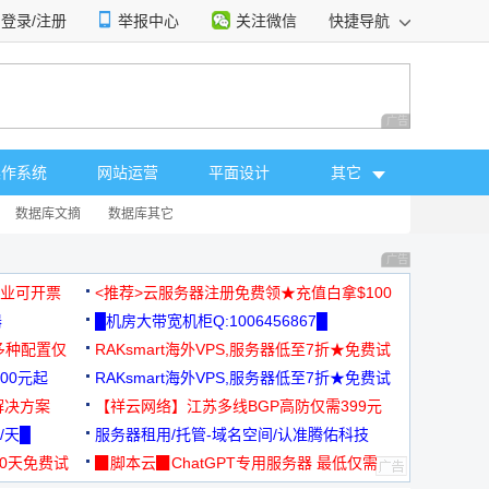
登录/注册
举报中心
关注微信
快捷导航
性选择
广告 商业广告，理
操作系统
网站运营
平面设计
其它
数据库文摘
数据库其它
广告 商业广告，理
，企业可开票
<推荐>云服务器注册免费领★充值白拿$100
器
█机房大带宽机柜Q:1006456867█
多种配置仅
RAKsmart海外VPS,服务器低至7折★免费试
00元起
用★
RAKsmart海外VPS,服务器低至7折★免费试
解决方案
用★
【祥云网络】江苏多线BGP高防仅需399元
/天█
服务器租用/托管-域名空间/认准腾佑科技
30天免费试
▉脚本云▉ChatGPT专用服务器 最低仅需