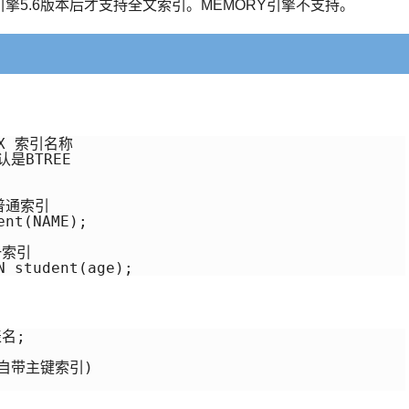
引擎5.6版本后才支持全文索引。MEMORY引擎不支持。
EX 索引名称

普通索引

nt(NAME);

索引

N student(age);
名;

自带主键索引)
