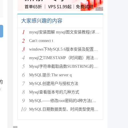
广告 商业广告，理性
大家感兴趣的内容
1
mysql安装图解 mysql图文安装教程(详细说明)
2
Can't connect t
3
windows下MySQL5.6版本安装及配置过程附有截图和
4
mysql之TIMESTAMP（时间戳）用法详解
5
Mysql字符串截取函数SUBSTRING的用法说明
6
MySQL提示:The server q
的
7
MySQL创建用户与授权方法
管
8
Mysql查看版本号的几种方式
9
MySQL——修改root密码的4种方法(以windows为
10
MySQL日期数据类型、时间类型使用总结