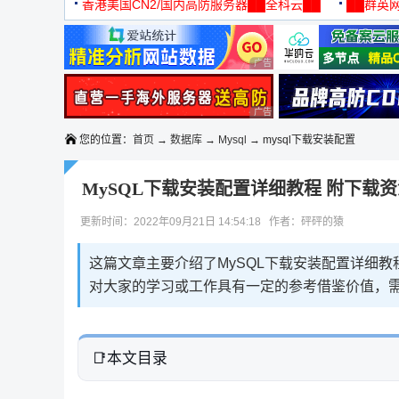
机
香港美国CN2/国内高防服务器██全科云██
██群英网
◆◆◆
广告 商业广告，理性选择
广告 商业广告，理性选择
您的位置：
首页
→
数据库
→
Mysql
→ mysql下载安装配置
MySQL下载安装配置详细教程 附下载
更新时间：2022年09月21日 14:54:18 作者：砰砰的猿
这篇文章主要介绍了MySQL下载安装配置详细教
对大家的学习或工作具有一定的参考借鉴价值，
本文目录