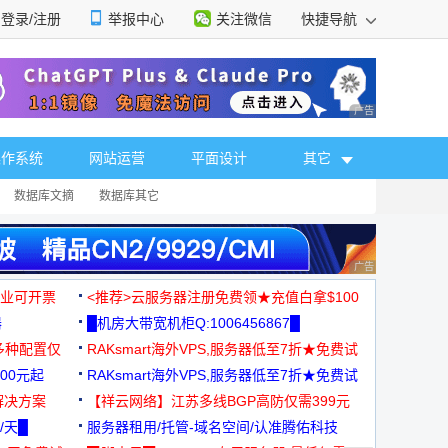
登录/注册
举报中心
关注微信
快捷导航
性选择
广告 商业广告，理
操作系统
网站运营
平面设计
其它
数据库文摘
数据库其它
广告 商业广告，理
，企业可开票
<推荐>云服务器注册免费领★充值白拿$100
器
█机房大带宽机柜Q:1006456867█
多种配置仅
RAKsmart海外VPS,服务器低至7折★免费试
00元起
用★
RAKsmart海外VPS,服务器低至7折★免费试
解决方案
用★
【祥云网络】江苏多线BGP高防仅需399元
/天█
服务器租用/托管-域名空间/认准腾佑科技