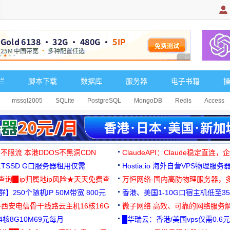
广告 商业广告，理
栏
脚本下载
数据库
服务器
电子书籍
mssql2005
SQLite
PostgreSQL
MongoDB
Redis
Access
 不限流 本港DDOS不黑洞CDN
ClaudeAPI：Claude稳定直连
G1TSSD G口服务器租用仅需
Hostia.io 海外自营VPS物理服务
可免费测试
址查询▉ip归属地ip风险★天天免费查
万恒网络-国内高防物理服务器，
】250个随机IP 50M带宽 800元
99元/月起
香港、美国1-10G口宿主机低至35
-西安电信骨干线路云主机16核16G
微子网络 高效、可靠的网络服务
核8G10M69元每月
█华瑞云：香港/美国vps仅需0.6元