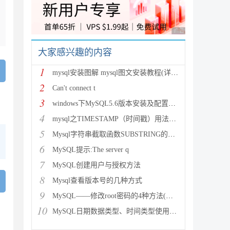
广告 商业广告，理性
大家感兴趣的内容
1
mysql安装图解 mysql图文安装教程(详细说明)
2
Can't connect t
3
windows下MySQL5.6版本安装及配置过程附有截图和
4
mysql之TIMESTAMP（时间戳）用法详解
5
Mysql字符串截取函数SUBSTRING的用法说明
6
MySQL提示:The server q
7
MySQL创建用户与授权方法
8
Mysql查看版本号的几种方式
9
MySQL——修改root密码的4种方法(以windows为
10
MySQL日期数据类型、时间类型使用总结