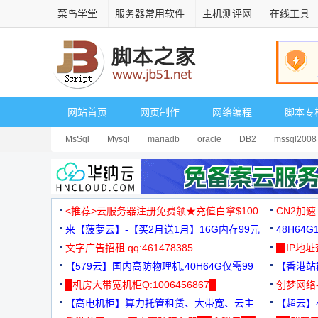
菜鸟学堂
服务器常用软件
主机测评网
在线工具
网站首页
网页制作
网络编程
脚本专
MsSql
Mysql
mariadb
oracle
DB2
mssql2008
<推荐>云服务器注册免费领★充值白拿$100
CN2加速
来【菠萝云】-【买2月送1月】16G内存99元
48H64
文字广告招租 qq:461478385
3000+
▉IP地
【579云】国内高防物理机,40H64G仅需99
【香港站群
元
█机房大带宽机柜Q:1006456867█
创梦网络
【高电机柜】算力托管租赁、大带宽、云主
88元/月
【超云】4