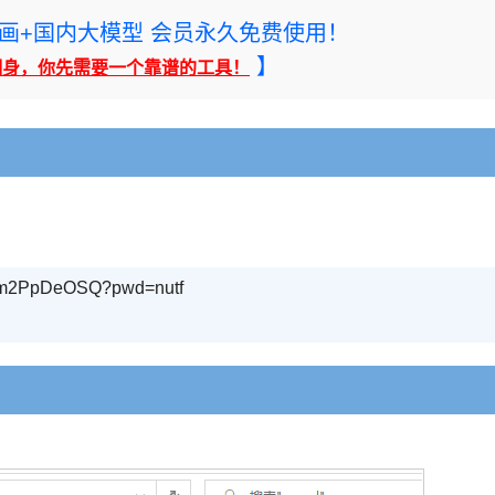
rney绘画+国内大模型 会员永久免费使用！
】
翻身，你先需要一个靠谱的工具！
nwm2PpDeOSQ?pwd=nutf