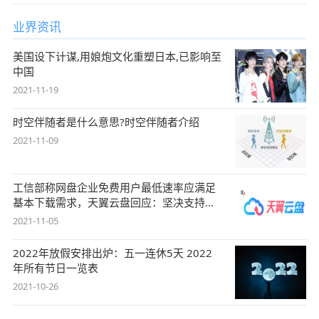
业界资讯
美国设下计谋,用娘炮文化重塑日本,已影响至
中国
2021-11-19
时空伴随者是什么意思?时空伴随者介绍
2021-11-09
工信部称网盘企业免费用户最低速率应满足
基本下载需求，天翼云盘回应：坚决支持，
始终
2021-11-05
2022年放假安排出炉：五一连休5天 2022
年所有节日一览表
2021-10-26