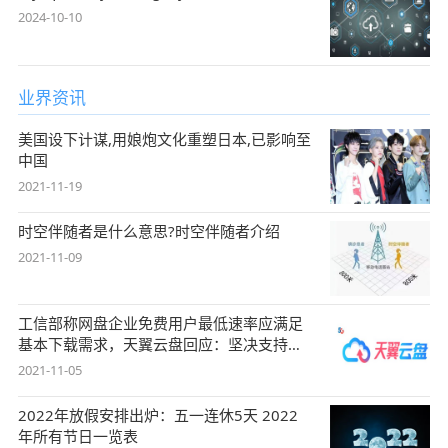
2024-10-10
业界资讯
美国设下计谋,用娘炮文化重塑日本,已影响至
中国
2021-11-19
时空伴随者是什么意思?时空伴随者介绍
2021-11-09
工信部称网盘企业免费用户最低速率应满足
基本下载需求，天翼云盘回应：坚决支持，
始终
2021-11-05
2022年放假安排出炉：五一连休5天 2022
年所有节日一览表