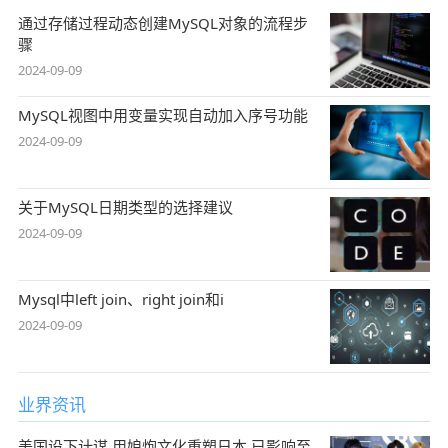
通过存储过程动态创建MySQL对象的流程步
骤
2024-09-09
MySQL视图中用变量实现自动加入序号功能
2024-09-09
关于MySQL日期类型的选择建议
2024-09-09
Mysql中left join、right join和i
2024-09-09
业界资讯
美国设下计谋,用娘炮文化重塑日本,已影响至