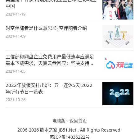
中国
2021-11-19
时空伴随者是什么意思?时空伴随者介绍
2021-11-09
工信部称网盘企业免费用户最低速率应满足
基本下载需求，天翼云盘回应：坚决支持，
始终
2021-11-05
2022年放假安排出炉：五一连休5天 2022
年所有节日一览表
2021-10-26
电脑版
-
返回首页
2006-2026 脚本之家 JB51.Net , All Rights Reserved.
苏ICP备14036222号