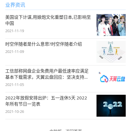
业界资讯
美国设下计谋,用娘炮文化重塑日本,已影响至
中国
2021-11-19
时空伴随者是什么意思?时空伴随者介绍
2021-11-09
工信部称网盘企业免费用户最低速率应满足
基本下载需求，天翼云盘回应：坚决支持，
始终
2021-11-05
2022年放假安排出炉：五一连休5天 2022
年所有节日一览表
2021-10-26