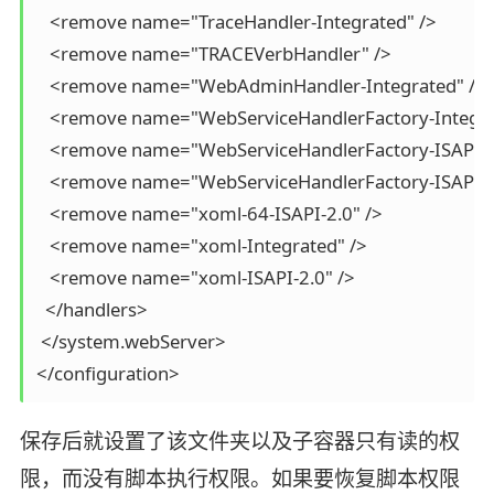
   <remove name="TraceHandler-Integrated" />

   <remove name="TRACEVerbHandler" />

   <remove name="WebAdminHandler-Integrated" />

   <remove name="WebServiceHandlerFactory-Integrat
   <remove name="WebServiceHandlerFactory-ISAPI-2.
   <remove name="WebServiceHandlerFactory-ISAPI-2.
   <remove name="xoml-64-ISAPI-2.0" />

   <remove name="xoml-Integrated" />

   <remove name="xoml-ISAPI-2.0" />

  </handlers>

 </system.webServer>

</configuration>
保存后就设置了该文件夹以及子容器只有读的权
限，而没有脚本执行权限。如果要恢复脚本权限