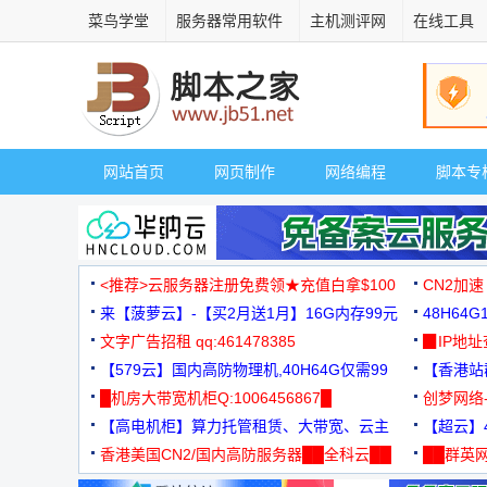
菜鸟学堂
服务器常用软件
主机测评网
在线工具
网站首页
网页制作
网络编程
脚本专
<推荐>云服务器注册免费领★充值白拿$100
CN2加速
来【菠萝云】-【买2月送1月】16G内存99元
48H64
文字广告招租 qq:461478385
3000+
▉IP地
【579云】国内高防物理机,40H64G仅需99
【香港站群
元
█机房大带宽机柜Q:1006456867█
创梦网络
【高电机柜】算力托管租赁、大带宽、云主
88元/月
【超云】4
机
香港美国CN2/国内高防服务器██全科云██
██群英网
◆◆◆