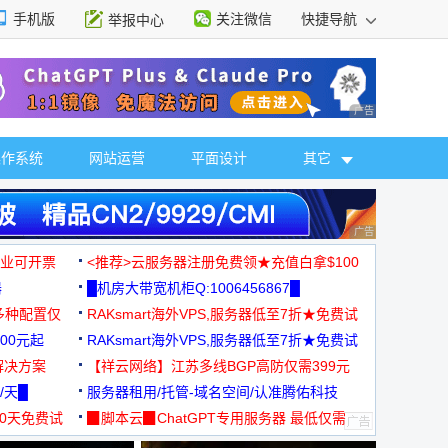
手机版
关注微信
快捷导航
举报中心
性选择
广告 商业广告，理
操作系统
网站运营
平面设计
其它
广告 商业广告，理
，企业可开票
<推荐>云服务器注册免费领★充值白拿$100
器
█机房大带宽机柜Q:1006456867█
多种配置仅
RAKsmart海外VPS,服务器低至7折★免费试
00元起
用★
RAKsmart海外VPS,服务器低至7折★免费试
解决方案
用★
【祥云网络】江苏多线BGP高防仅需399元
/天█
服务器租用/托管-域名空间/认准腾佑科技
30天免费试
▉脚本云▉ChatGPT专用服务器 最低仅需
19元/月