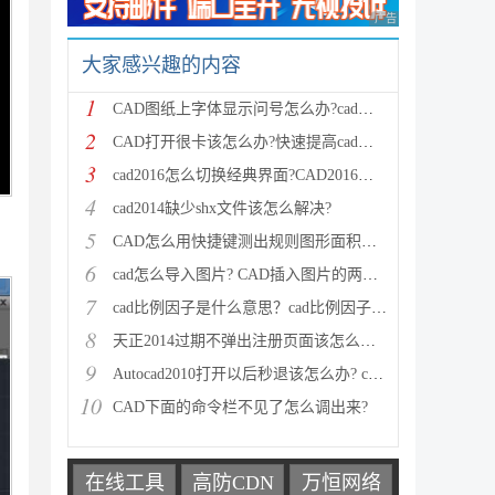
广告 商业广告，理性
大家感兴趣的内容
1
CAD图纸上字体显示问号怎么办?cad文字显示问号三种解
2
CAD打开很卡该怎么办?快速提高cad运行速度的技巧
3
cad2016怎么切换经典界面?CAD2016经典界面的使用方法
4
cad2014缺少shx文件该怎么解决?
5
CAD怎么用快捷键测出规则图形面积和周长？
6
cad怎么导入图片? CAD插入图片的两种方法
7
cad比例因子是什么意思？cad比例因子如何设置？
8
天正2014过期不弹出注册页面该怎么办？
9
Autocad2010打开以后秒退该怎么办? cad闪退的解决办法
10
CAD下面的命令栏不见了怎么调出来?
在线工具
高防CDN
万恒网络