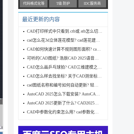
代码格式化等
T级 防护
IDC服务商
最近更新的内容
CAD打印样式中只看到.ctb或.stb怎么切换?
cad怎么花3d立体莲花模型? cad莲花建模教程
CAD如何快速计算不规则图形面积? cad不规则面积计算技
可听的CAD图纸? 浩辰CAD 2025语音注释功能使用攻略
CAD怎么画乒乓球拍? CAD三维建模之乒乓球拍模型制作教
CAD怎么样去找坐标? 关于CAD测坐标这次全讲明白啦
cad图纸名称和编号如何自动更新? 轻松搞定cad图纸图号
AutoCAD 2025怎么下载安装? AutoCAD 2025安装图文教程
AutoCAD 2025更新了什么? CAD2025新增功能汇总
CAD中参数化约束怎么用? cad参数化约束的详细用法