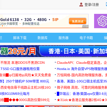
登录/注册
广告 商业广告，理
栏
脚本下载
数据库
服务器
电子书籍
 不限流 本港DDOS不黑洞CDN
ClaudeAPI：Claude稳定直连
G1TSSD G口服务器租用仅需
Hostia.io 海外自营VPS物理服务
可免费测试
址查询▉ip归属地ip风险★天天免费查
万恒网络-国内高防物理服务器，
】250个随机IP 50M带宽 800元
99元/月起
香港、美国1-10G口宿主机低至35
-西安电信骨干线路云主机16核16G
微子网络 高效、可靠的网络服务
核8G10M69元每月
█华瑞云：香港/美国vps仅需0.6元
络██◆◆◆300G高防仅需599元
★31idc★香港云服务器2核4G★
用◆