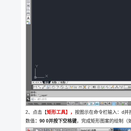
2、点击【
矩形工具】，
按图示在命令栏输入：d并
数值
：90 0并按下空格键
，完成矩形图案的绘制（