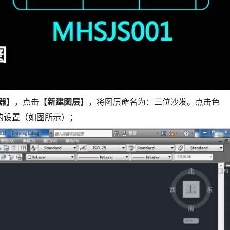
器
】，点击【
新建图层
】，将图层命名为：三位沙发。点击色
的设置（如图所示）；