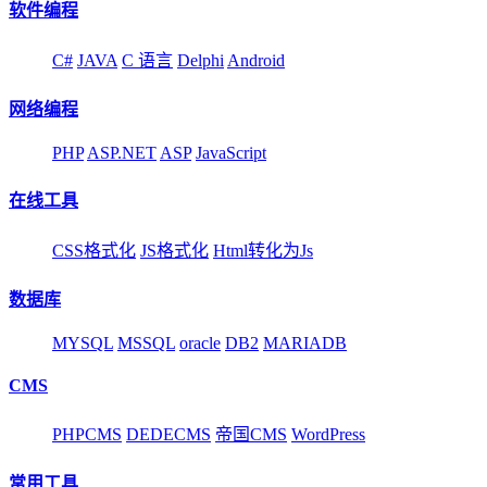
软件编程
C#
JAVA
C 语言
Delphi
Android
网络编程
PHP
ASP.NET
ASP
JavaScript
在线工具
CSS格式化
JS格式化
Html转化为Js
数据库
MYSQL
MSSQL
oracle
DB2
MARIADB
CMS
PHPCMS
DEDECMS
帝国CMS
WordPress
常用工具