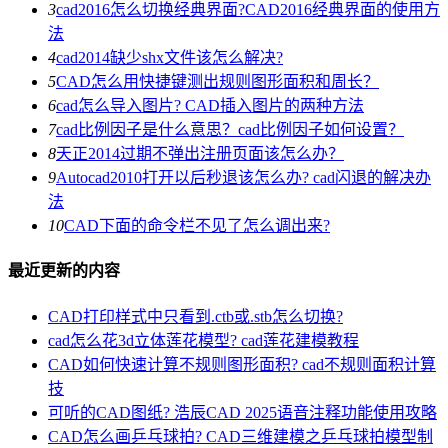
3
cad2016怎么切换经典界面?CAD2016经典界面的使用方
法
4
cad2014缺少shx文件该怎么解决?
5
CAD怎么用快捷键测出规则图形面积和周长？
6
cad怎么导入图片? CAD插入图片的两种方法
7
cad比例因子是什么意思？cad比例因子如何设置？
8
天正2014过期不弹出注册页面该怎么办？
9
Autocad2010打开以后秒退该怎么办? cad闪退的解决办
法
10
CAD下面的命令栏不见了怎么调出来?
最近更新的内容
CAD打印样式中只看到.ctb或.stb怎么切换?
cad怎么花3d立体莲花模型? cad莲花建模教程
CAD如何快速计算不规则图形面积? cad不规则面积计算
技
可听的CAD图纸? 浩辰CAD 2025语音注释功能使用攻略
CAD怎么画乒乓球拍? CAD三维建模之乒乓球拍模型制