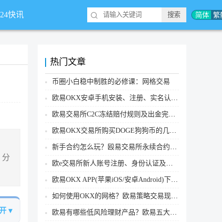
简体
繁
*24快讯
热门文章
币圈小白稳中制胜的必修课：网格交易
欧易OKX安卓手机安装、注册、实名认证、买币转账新手实操教程
欧易交易所C2C冻结赔付规则及出金完整流程
欧易OKX交易所购买DOGE狗狗币的几个方式汇总
新手合约怎么玩？殴易交易所永续合约操作步骤教程(APP/Web端)
，分
欧e交易所新人账号注册、身份认证及安全设置教程
欧易OKX APP(苹果iOS/安卓Android)下载图文教程
如何使用OKX的网格？欧易策略交易现货网格新手操作流程
开 ▾
欧易有哪些低风险理财产品？欧易五大低风险理财产品详细介绍