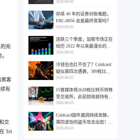
2026-08-03
存续 40 年的证券对账难题，
ERC-8056 会是最终答案吗？
2026-08-03
连跌三个季度，加密市场正在
经历 2022 年以来最漫长的退
K的充
2026-08-03
潮
务。
冷钱包也扛不住了？Coldcard
疑似第四次遇袭，389枚比特
2026-08-03
币失
的黑客
成后续有
川普媒体将2628枚比特币转移
至交易所，此前财政部持有的
2026-08-03
比特
Coldcard固件漏洞持续发酵，
产和交
第四波协同盗币攻击出现！
2026-08-03
462个
Tel