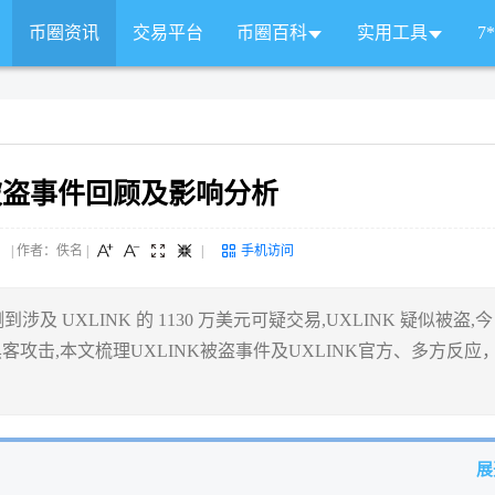
币圈资讯
交易平台
币圈百科
实用工具
7
K被盗事件回顾及影响分析
 来源： | 作者：佚名
|
|
手机访问
到涉及 UXLINK 的 1130 万美元可疑交易,UXLINK 疑似被盗,今
客攻击,本文梳理UXLINK被盗事件及UXLINK官方、多方反应
展