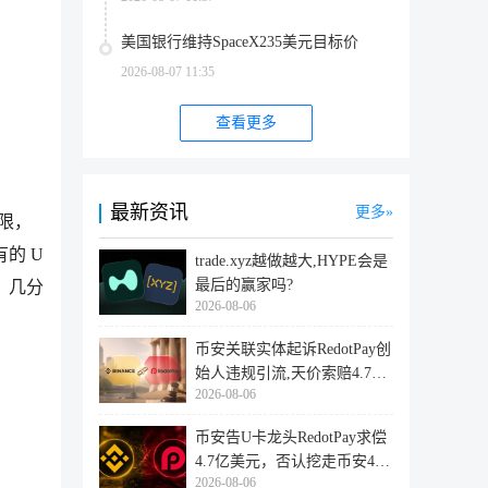
美国银行维持SpaceX235美元目标价
2026-08-07 11:35
查看更多
最新资讯
更多
权限，
所有的 U
trade.xyz越做越大,HYPE会是
最后的赢家吗?
络。几分
2026-08-06
币安关联实体起诉RedotPay创
始人违规引流,天价索赔4.728
2026-08-06
亿美
币安告U卡龙头RedotPay求偿
4.7亿美元，否认挖走币安47
2026-08-06
万用户