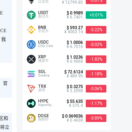
-0.07%
以太坊
¥ 12799.85
USDT
E
$ 0.9989
+0.01%
泰达币
¥ 6.7401
BNB
$ 593.27
-0.22%
CE
币安币
¥ 4003.14
。我
USDC
$ 1.0006
-0.02%
USD Coin
¥ 6.7516
XRP
$ 1.0236
-1.83%
瑞波币
¥ 6.9068
SOL
$ 72.6124
-1.18%
Solana
¥ 489.95
。官
TRX
$ 0.3275
-0.06%
波场
¥ 2.2098
HYPE
$ 55.635
-1.17%
Hyperliquid
¥ 375.4
DOGE
$ 0.069036
-0.89%
区和
狗狗币
¥ 0.4658
们将立