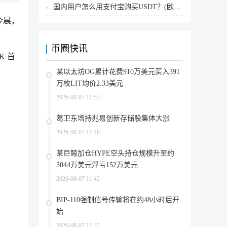
国内用户怎么用支付宝购买USDT？(欧易交易所为例)
。今晨，
币圈快讯
K 首
某以太坊OG累计花费910万美元买入391
万枚LIT均价2.33美元
2026-08-07 11:53
葛卫东增持兆易创新存储股集体大涨
2026-08-07 11:48
某巨鲸加仓HYPE空头持仓规模升至约
3044万美元浮亏152万美元
2026-08-07 11:42
BIP-110强制信号传输将在约48小时后开
始
2026-08-07 11:37