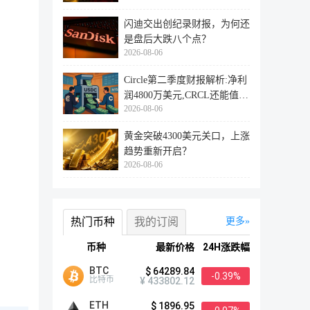
闪迪交出创纪录财报，为何还
是盘后大跌八个点？
2026-08-06
Circle第二季度财报解析:净利
润4800万美元,CRCL还能值得
2026-08-06
投资
黄金突破4300美元关口，上涨
趋势重新开启？
2026-08-06
热门币种
我的订阅
更多
币种
最新价格
24H涨跌幅
BTC
$ 64289.84
-0.39%
比特币
¥ 433802.12
ETH
$ 1896.95