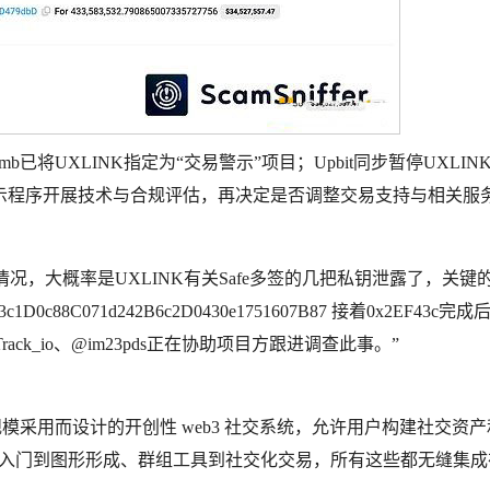
mb已将UXLINK指定为“交易警示”项目；Upbit同步暂停UXLIN
示程序开展技术与合规评估，再决定是否调整交易支持与相关服
情况，大概率是UXLINK有关Safe多签的几把私钥泄露了，关键
c88C071d242B6c2D0430e1751607B87 接着0x2EF43c完
Track_io、@im23pds正在协助项目方跟进调查此事。”
为大规模采用而设计的开创性 web3 社交系统，允许用户构建社交资
从入门到图形形成、群组工具到社交化交易，所有这些都无缝集成在 