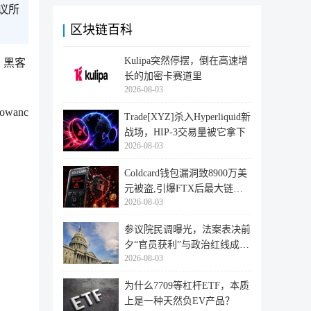
议所
区块链百科
Kulipa突然停摆，倒在高速增
外，黑客
长的加密卡赛道里
2026-08-03
wanc
Trade[XYZ]杀入Hyperliquid新
战场，HIP-3交易量被它拿下
2026-08-03
Coldcard钱包漏洞致8900万美
元被盗,引爆FTX后最大链上
2026-08-03
迁移潮
参议院民调曝光，法案表决前
夕“官员获利”与政治红线成最
2026-08-03
大
为什么7709等杠杆ETF，本质
上是一种天然负EV产品？