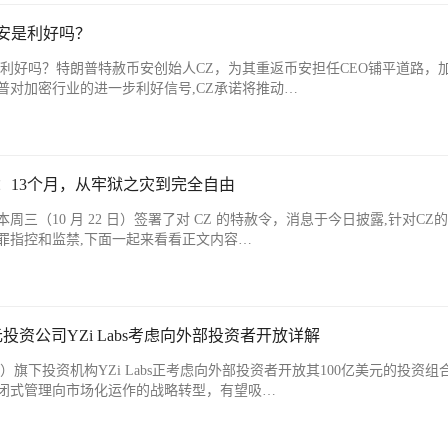
安是利好吗？
是利好吗？特朗普特赦币安创始人CZ，为其重返币安担任CEO铺平道路，
普对加密行业的进一步利好信号,CZ承诺将推动…
：13个月，从牢狱之灾到完全自由
三（10 月 22 日）签署了对 CZ 的特赦令，消息于今日披露,针对CZ
罪指控和监禁,下面一起来看看正文内容…
元投资公司YZi Labs考虑向外部投资者开放详解
旗下投资机构YZi Labs正考虑向外部投资者开放其100亿美元的投资组
闭式管理向市场化运作的战略转型，有望吸…