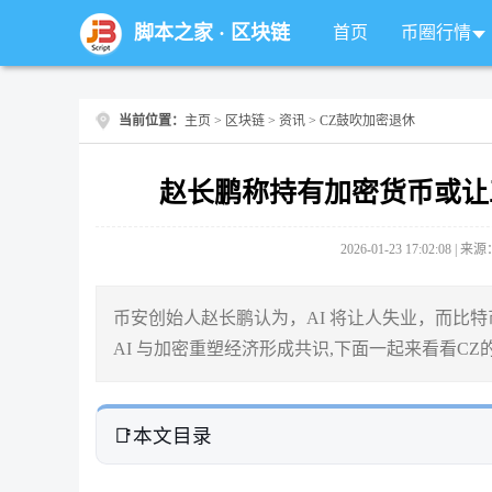
脚本之家
·
区块链
首页
币圈行情
当前位置：
主页
>
区块链
>
资讯
> CZ鼓吹加密退休
赵长鹏称持有加密货币或让
2026-01-23 17:02:08 |
币安创始人赵长鹏认为，AI 将让人失业，而比特币
AI 与加密重塑经济形成共识,下面一起来看看CZ
本文目录