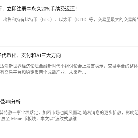
，立即注册享永久20%手续费返还！！
、出售和持有比特币（BTC）、以太币（ETH）等，交易量最大的交易所
好代币化、支付和AI三大方向
始人CZ在达沃斯世界经济论坛金融新时代小组讨论会上发言表示，交易平台的整
已有交易平台和稳定币两个成熟产业，未来看…
带影响分析
朗 普特赦一事尘埃落定，加密市场也闻风而动,随着消息的逐步扩散，影响
扩展至 Meme 币板块，本文以“波纹式思维…