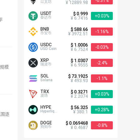
-0.31%
以太坊
¥ 12889.98
USDT
$ 0.999
+0.03%
泰达币
¥ 6.7416
平
BNB
$ 588.66
-1.16%
币安币
¥ 3972.51
USDC
$ 1.0006
-0.03%
USD Coin
¥ 6.7524
XRP
$ 1.0307
-2.4%
瑞波币
¥ 6.9555
体规模
SOL
$ 73.1925
-1.1%
Solana
¥ 493.93
TRX
$ 0.3271
+0.03%
波场
¥ 2.2074
HYPE
$ 56.325
+0.28%
Hyperliquid
¥ 380.1
范围逐
DOGE
$ 0.069468
-0.8%
狗狗币
¥ 0.4687