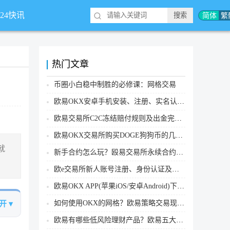
简体
繁
*24快讯
热门文章
币圈小白稳中制胜的必修课：网格交易
欧易OKX安卓手机安装、注册、实名认证、买币转账新手实操教程
欧易交易所C2C冻结赔付规则及出金完整流程
欧易OKX交易所购买DOGE狗狗币的几个方式汇总
就
新手合约怎么玩？殴易交易所永续合约操作步骤教程(APP/Web端)
欧e交易所新人账号注册、身份认证及安全设置教程
欧易OKX APP(苹果iOS/安卓Android)下载图文教程
如何使用OKX的网格？欧易策略交易现货网格新手操作流程
开 ▾
欧易有哪些低风险理财产品？欧易五大低风险理财产品详细介绍