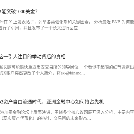
B能突破1000美金？
ra_xbt在 X 上发表帖子，列举各类催化剂和关键因素， 分析最近 BNB 为何
Z 也进行了引用，并且发布了一个长文进行回应…
？这一引人注目的举动背后的真相
赵长鹏可能很快重返币安交易所的领导岗位,一个看似不起眼的细节透露
X账户突然更改了个人简介，将ex-@binanc…
b3资产自由流通时代，亚洲金融中心如何抢占先机
香港加密金融论坛上发表演讲，围绕多个核心议题展开深入分析，主要内
A（现实资产代币化）的挑战、交易所的未来形态…