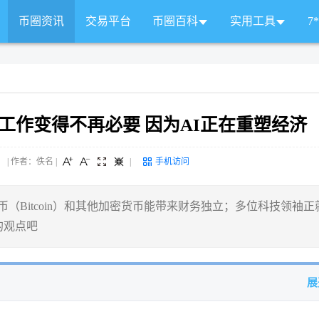
币圈资讯
交易平台
币圈百科
实用工具
7
工作变得不再必要 因为AI正在重塑经济
 来源： | 作者：佚名
|
|
手机访问
（Bitcoin）和其他加密货币能带来财务独立；多位科技领袖正
的观点吧
展