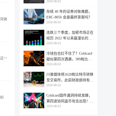
2026-08-03
存续 40 年的证券对账难题，
ERC-8056 会是最终答案吗？
能突破
2026-08-03
连跌三个季度，加密市场正在
经历 2022 年以来最漫长的退
2026-08-03
潮
冷钱包也扛不住了？Coldcard
出这一
疑似第四次遇袭，389枚比特
2026-08-03
币失
川普媒体将2628枚比特币转移
至交易所，此前财政部持有的
2026-08-03
比特
Coldcard固件漏洞持续发酵，
容如
第四波协同盗币攻击出现！
2026-08-03
462个