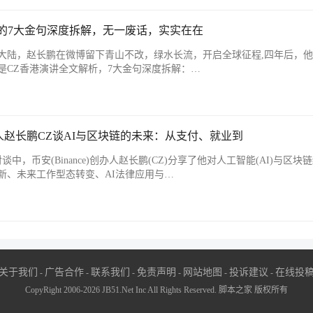
大会的7大金句深度拆解，无一废话，实实在在
大陆，赵长鹏在微博留下青山不改，绿水长流，开启全球征程,四年后，
是CZ香港演讲全文解析，7大金句深度拆解：…
赵长鹏CZ谈AI与区块链的未来：从支付、就业到
eek首场对谈中，币安(Binance)创办人赵长鹏(CZ)分享了他对人工智能(AI)与区
新、未来工作型态转变、AI法律应用与…
关于我们
广告合作
联系我们
免责声明
网站地图
投诉建议
在线投
-
-
-
-
-
-
CopyRight 2006-2026 JB51.Net Inc All Rights Reserved. 脚本之家 版权所有