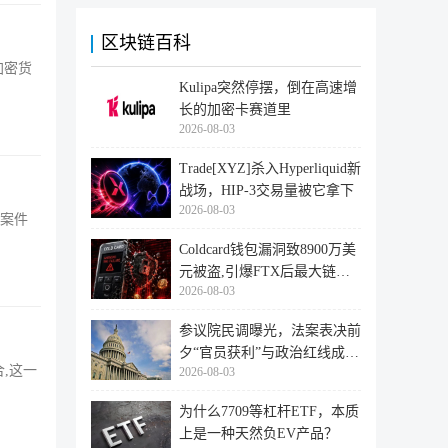
区块链百科
加密货
Kulipa突然停摆，倒在高速增
长的加密卡赛道里
2026-08-03
Trade[XYZ]杀入Hyperliquid新
战场，HIP-3交易量被它拿下
2026-08-03
的案件
Coldcard钱包漏洞致8900万美
元被盗,引爆FTX后最大链上
2026-08-03
迁移潮
参议院民调曝光，法案表决前
夕“官员获利”与政治红线成最
合,这一
2026-08-03
大
为什么7709等杠杆ETF，本质
上是一种天然负EV产品？