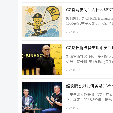
CZ答网友问：为什么$BN
9月19日，外网 KOL@saku
1000美金,帖子发出后，C
2025-09-22
CZ赵长鹏准备重返币安
加密货币社区盛传币安创始人
信号：赵长鹏的好友Bang先生的
2025-09-17
赵长鹏香港演讲实录：We
币安创始人赵长鹏（CZ）在
下：稳定币的战略价值、RW
2025-08-29