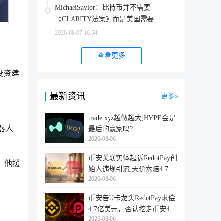
MichaelSaylor：比特币并不需要
《CLARITY法案》而是美国需要
2026-08-07 16:54
查看更多
投资建
最新资讯
更多
trade.xyz越做越大,HYPE会是
器人
最后的赢家吗?
2026-08-06
币安关联实体起诉RedotPay创
元。他援
始人违规引流,天价索赔4.728
2026-08-06
亿美
币安告U卡龙头RedotPay求偿
4.7亿美元，否认挖走币安47
2026-08-06
万用户