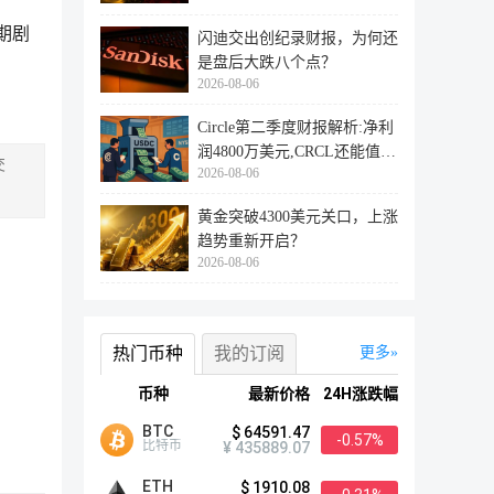
期剧
闪迪交出创纪录财报，为何还
是盘后大跌八个点？
2026-08-06
。
Circle第二季度财报解析:净利
润4800万美元,CRCL还能值得
交
2026-08-06
投资
黄金突破4300美元关口，上涨
趋势重新开启？
2026-08-06
热门币种
我的订阅
更多
币种
最新价格
24H涨跌幅
BTC
$ 64591.47
-0.57%
比特币
¥ 435889.07
ETH
$ 1910.08