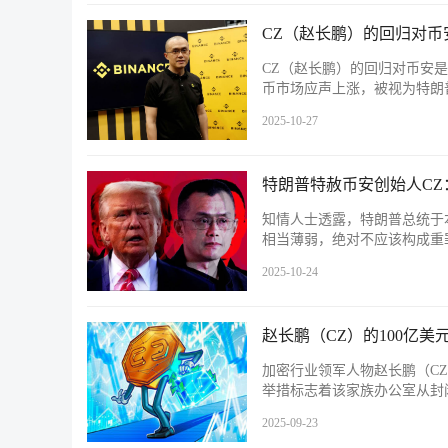
CZ（赵长鹏）的回归对币
CZ（赵长鹏）的回归对币安
币市场应声上涨，被视为特朗
2025-10-27
特朗普特赦币安创始人CZ
知情人士透露，特朗普总统于本周
相当薄弱，绝对不应该构成重
2025-10-24
赵长鹏（CZ）的100亿美
加密行业领军人物赵长鹏（CZ）
举措标志着该家族办公室从封
2025-09-23