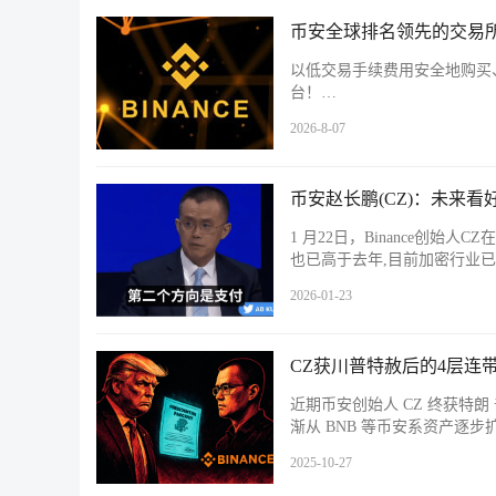
币安全球排名领先的交易所
以低交易手续费用安全地购买
台！…
2026-8-07
币安赵长鹏(CZ)：未来看
1 月22日，Binance创
也已高于去年,目前加密行业
2026-01-23
CZ获川普特赦后的4层连
近期币安创始人 CZ 终获特
渐从 BNB 等币安系资产逐步
2025-10-27