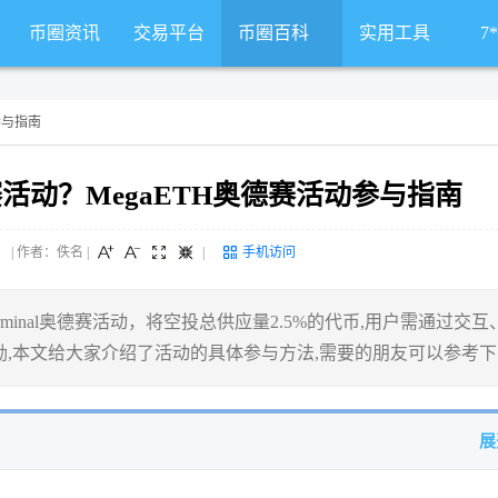
币圈资讯
交易平台
币圈百科
实用工具
7
参与指南
赛活动？MegaETH奥德赛活动参与指南
 来源： | 作者：佚名
|
|
手机访问
erminal奥德赛活动，将空投总供应量2.5%的代币,用户需通过交互
,本文给大家介绍了活动的具体参与方法,需要的朋友可以参考下
展