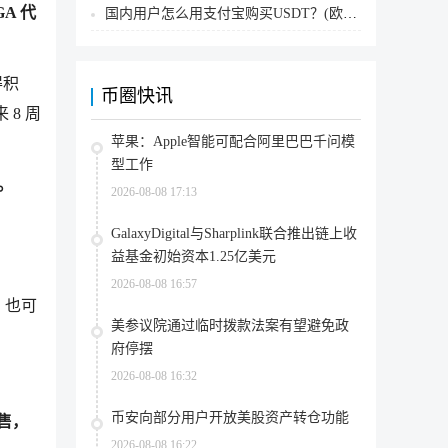
GA 代
国内用户怎么用支付宝购买USDT？(欧易交易所为例)
得积
币圈快讯
 8 周
苹果：Apple智能可配合阿里巴巴千问模
型工作
。
2026-08-08 17:13
GalaxyDigital与Sharplink联合推出链上收
益基金初始资本1.25亿美元
2026-08-08 16:57
，也可
美参议院通过临时拨款法案有望避免政
府停摆
2026-08-08 16:32
币安向部分用户开放美股资产转仓功能
预售，
2026-08-08 16:22