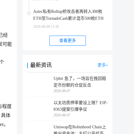
Aztec私有Rollup桥攻击者再转入300枚
ETH至TornadoCash累计混币500枚ETH
；
2026-08-08 15:36
能已经
查看更多
就可能
某个
最新资讯
更多
Upbit 急了，一场旨在挽回稳
定币份额的仓促反击
2026-08-07
以太坊质押率要设上限？EIP-
与程度
8363提案引爆争议
。具体
2026-08-07
er。
Uniswap在Robinhood Chain上
推出资金池：主打公平代币发