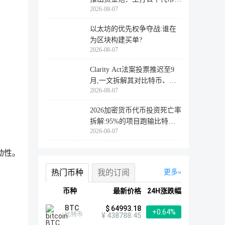
2026-08-07
行
以太坊的优先权争夺战:谁在
为区块构建买单?
2026-08-07
Clarity Act法案投票推迟至9
月,一文拆解其对比特币、以
2026-08-07
太坊
2026加密货币代币投资死亡率
拆解:95%的项目跑输比特
2026-08-07
币,73%最
动性。
热门币种
我的订阅
更多
币种
最新价格
24H涨跌幅
BTC
$ 64993.18
+0.64%
比特币
¥ 438788.45