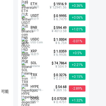
ETH
$ 1916.9
+0.36%
以太坊
¥ 12941.56
USDT
$ 0.9995
+0.06%
泰达币
¥ 6.7479
BNB
$ 594.49
+1.01%
币安币
¥ 4013.58
USDC
$ 1.0004
-0.01%
USD Coin
¥ 6.754
XRP
$ 1.0359
+0.5%
瑞波币
¥ 6.9936
SOL
$ 74.7864
+2.21%
Solana
¥ 504.9
TRX
$ 0.3276
+0.15%
波场
¥ 2.2117
HYPE
$ 54.68
-2.89%
Hyperliquid
¥ 369.16
，可能
DOGE
$ 0.07038
+1.32%
狗狗币
¥ 0.4751