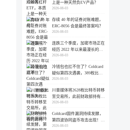
上是一种天然负EV产品？
2026-08-03
存续 40 年的证券对账难题，
ERC-8056 会是最终答案吗？
2026-08-03
连跌三个季度，加密市场正在
经历 2022 年以来最漫长的退
2026-08-03
潮
冷钱包也扛不住了？Coldcard
疑似第四次遇袭，389枚比特
2026-08-03
币失
川普媒体将2628枚比特币转移
至交易所，此前财政部持有的
2026-08-03
比特
Coldcard固件漏洞持续发酵，
第四波协同盗币攻击出现！
2026-08-03
462个