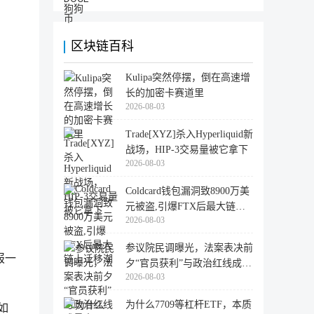
区块链百科
Kulipa突然停摆，倒在高速增
长的加密卡赛道里
2026-08-03
Trade[XYZ]杀入Hyperliquid新
战场，HIP-3交易量被它拿下
2026-08-03
Coldcard钱包漏洞致8900万美
元被盗,引爆FTX后最大链上
2026-08-03
迁移潮
参议院民调曝光，法案表决前
报一
夕“官员获利”与政治红线成最
2026-08-03
大
为什么7709等杠杆ETF，本质
如