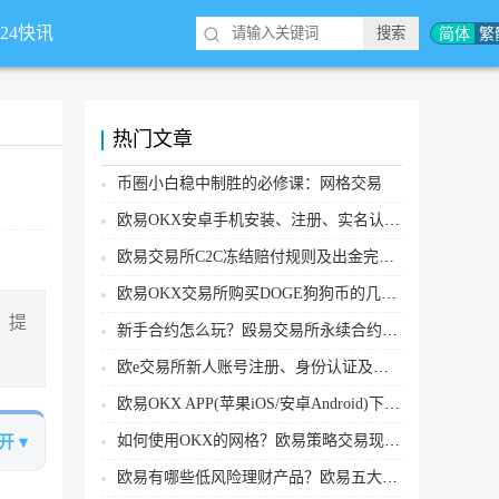
简体
繁
*24快讯
热门文章
币圈小白稳中制胜的必修课：网格交易
欧易OKX安卓手机安装、注册、实名认证、买币转账新手实操教程
欧易交易所C2C冻结赔付规则及出金完整流程
欧易OKX交易所购买DOGE狗狗币的几个方式汇总
、提
新手合约怎么玩？殴易交易所永续合约操作步骤教程(APP/Web端)
欧e交易所新人账号注册、身份认证及安全设置教程
欧易OKX APP(苹果iOS/安卓Android)下载图文教程
如何使用OKX的网格？欧易策略交易现货网格新手操作流程
开 ▾
欧易有哪些低风险理财产品？欧易五大低风险理财产品详细介绍