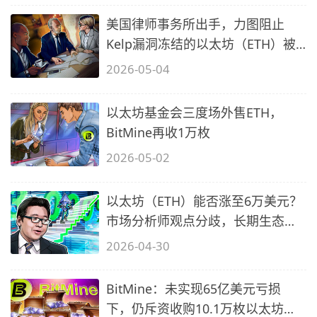
美国律师事务所出手，力图阻止
Kelp漏洞冻结的以太坊（ETH）被
转移
2026-05-04
以太坊基金会三度场外售ETH，
BitMine再收1万枚
2026-05-02
以太坊（ETH）能否涨至6万美元？
市场分析师观点分歧，长期生态成
关键
2026-04-30
BitMine：未实现65亿美元亏损
下，仍斥资收购10.1万枚以太坊