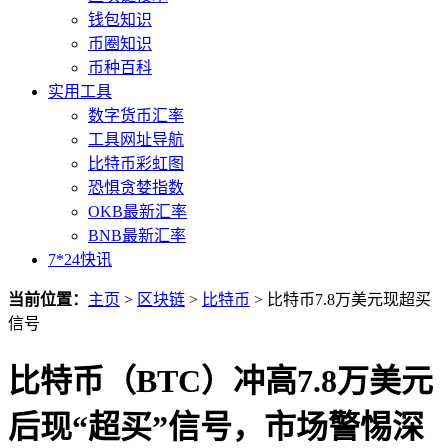
钱包知识
币圈知识
币种百科
实用工具
数字货币汇率
工具网址导航
比特币彩虹图
恐惧贪婪指数
OKB最新汇率
BNB最新汇率
7*24快讯
当前位置：
主页
>
区块链
>
比特币
> 比特币7.8万美元现超买
信号
比特币（BTC）冲高7.8万美元
后现“超买”信号，市场警惕深