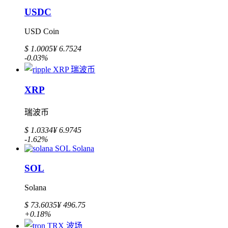
USDC
USD Coin
$ 1.0005
¥ 6.7524
-0.03%
XRP
瑞波币
$ 1.0334
¥ 6.9745
-1.62%
SOL
Solana
$ 73.6035
¥ 496.75
+0.18%