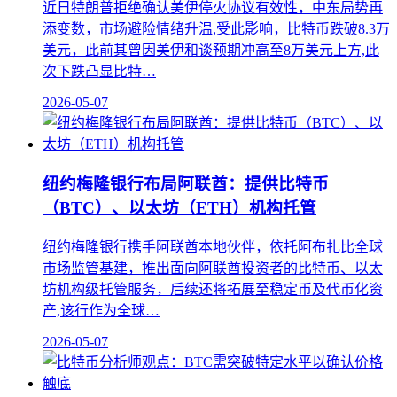
近日特朗普拒绝确认美伊停火协议有效性，中东局势再
添变数，市场避险情绪升温,受此影响，比特币跌破8.3万
美元，此前其曾因美伊和谈预期冲高至8万美元上方,此
次下跌凸显比特…
2026-05-07
纽约梅隆银行布局阿联酋：提供比特币
（BTC）、以太坊（ETH）机构托管
纽约梅隆银行携手阿联酋本地伙伴，依托阿布扎比全球
市场监管基建，推出面向阿联酋投资者的比特币、以太
坊机构级托管服务，后续还将拓展至稳定币及代币化资
产,该行作为全球…
2026-05-07