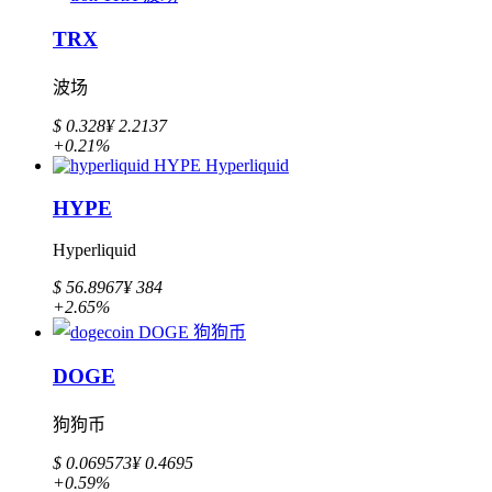
TRX
波场
$ 0.328
¥ 2.2137
+0.21%
HYPE
Hyperliquid
$ 56.8967
¥ 384
+2.65%
DOGE
狗狗币
$ 0.069573
¥ 0.4695
+0.59%