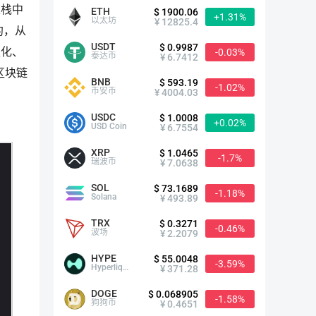
堆栈中
ETH
$ 1900.06
+1.31%
以太坊
¥ 12825.4
约，从
USDT
$ 0.9987
性化、
-0.03%
泰达币
¥ 6.7412
区块链
BNB
$ 593.19
-1.02%
币安币
¥ 4004.03
USDC
$ 1.0008
+0.02%
USD Coin
¥ 6.7554
XRP
$ 1.0465
-1.7%
瑞波币
¥ 7.0638
SOL
$ 73.1689
-1.18%
Solana
¥ 493.89
TRX
$ 0.3271
-0.46%
波场
¥ 2.2079
HYPE
$ 55.0048
-3.59%
Hyperliquid
¥ 371.28
DOGE
$ 0.068905
-1.58%
狗狗币
¥ 0.4651