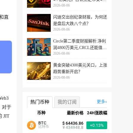
2026-08-06
万用户
和直
闪迪交出创纪录财报，为何还
是盘后大跌八个点？
2026-08-06
Circle第二季度财报解析:净利
润4800万美元,CRCL还能值得
2026-08-06
投资
黄金突破4300美元关口，上涨
趋势重新开启？
2026-08-06
eb3
热门币种
我的订阅
更多
，对于
币种
最新价格
24H涨跌幅
JIT
BTC
$ 64436.86
+0.13%
比特币
¥ 434948.8