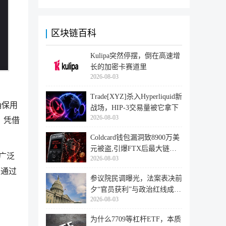
区块链百科
Kulipa突然停摆，倒在高速增
长的加密卡赛道里
2026-08-03
Trade[XYZ]杀入Hyperliquid新
确保用
战场，HIP-3交易量被它拿下
2026-08-03
。凭借
Coldcard钱包漏洞致8900万美
元被盗,引爆FTX后最大链上
广泛
2026-08-03
迁移潮
。通过
参议院民调曝光，法案表决前
夕“官员获利”与政治红线成最
2026-08-03
大
为什么7709等杠杆ETF，本质