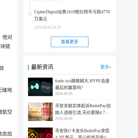
CipherDigital出售1619枚比特币亏损4770
万美元
2026-08-06 20:39
，他对
查看更多
区块链
最新资讯
更多
的效
trade.xyz越做越大,HYPE会是
最后的赢家吗?
无缝地
2026-08-06
币安关联实体起诉RedotPay创
坡航空
始人违规引流,天价索赔4.728
2026-08-06
亿美
币安告U卡龙头RedotPay求偿
动态加
4.7亿美元，否认挖走币安47