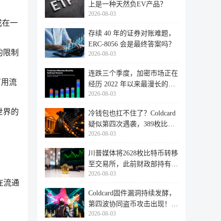
上是一种天然负EV产品？
2026-08-03
成在一
存续 40 年的证券对账难题，
ERC-8056 会是最终答案吗？
的限制
2026-08-03
连跌三个季度，加密市场正在
可用流
经历 2022 年以来最漫长的退
2026-08-03
潮
世界的
冷钱包也扛不住了？Coldcard
疑似第四次遇袭，389枚比特
2026-08-03
币失
川普媒体将2628枚比特币转移
至交易所，此前财政部持有的
2026-08-03
比特
在流通
Coldcard固件漏洞持续发酵，
第四波协同盗币攻击出现！
2026-08-03
462个