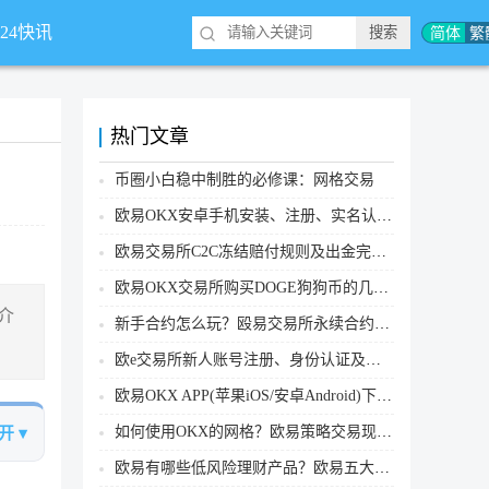
简体
繁
*24快讯
热门文章
币圈小白稳中制胜的必修课：网格交易
欧易OKX安卓手机安装、注册、实名认证、买币转账新手实操教程
欧易交易所C2C冻结赔付规则及出金完整流程
欧易OKX交易所购买DOGE狗狗币的几个方式汇总
介
新手合约怎么玩？殴易交易所永续合约操作步骤教程(APP/Web端)
欧e交易所新人账号注册、身份认证及安全设置教程
欧易OKX APP(苹果iOS/安卓Android)下载图文教程
如何使用OKX的网格？欧易策略交易现货网格新手操作流程
开 ▾
欧易有哪些低风险理财产品？欧易五大低风险理财产品详细介绍