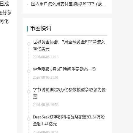
化已成
国内用户怎么用支付宝购买USDT？(欧易交易所为例)
充分参
简化
币圈快讯
世界黄金协会：7月全球黄金ETF净流入
30亿美元
2026-08-06 21:13
金色晚报|8月6日晚间重要动态一览
2026-08-06 21:01
字节讨论训超5万亿参数模型争取领先位
置
2026-08-06 20:53
DeepSeek获宇树科技战略配售93.34万股
金额1.41亿元
2026-08-06 20:51