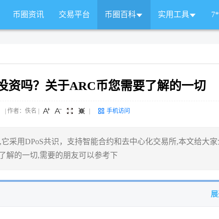
币圈资讯
交易平台
币圈百科
实用工具
7
值得投资吗？关于ARC币您需要了解的一切
 来源： | 作者：佚名
|
|
手机访问
台,它采用DPoS共识，支持智能合约和去中心化交易所,本文给大家
需要了解的一切,需要的朋友可以参考下
展