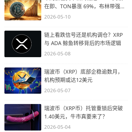
在即、TON暴涨 69%，布林带强势
看涨比特
2026-05-10
链上看跌信号还是机构调仓？XRP
与 ADA 鲸鱼转移背后的市场逻辑
2026-05-08
瑞波币（XRP）底部企稳逾数月，
机构预期或达12美元
2026-05-07
瑞波币（XRP币）托管重锁后突破
1.40美元，牛市真要来了？
2026-05-04