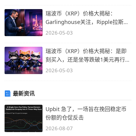
瑞波币（XRP）价格大揭秘：
Garlinghouse关注，Ripple拉斯维
加斯举动影
2026-05-03
瑞波币（XRP）价格大揭秘：是即
刻买入，还是坐等跌破1美元再行
动？
2026-05-03
最新资讯
Upbit 急了，一场旨在挽回稳定币
份额的仓促反击
2026-08-07