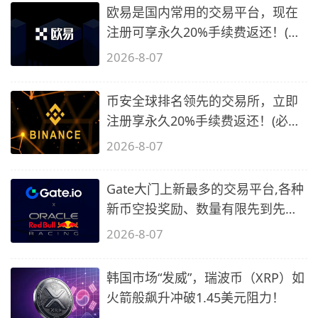
欧易是国内常用的交易平台，现在
注册可享永久20%手续费返还！(必
备1)
2026-8-07
币安全球排名领先的交易所，立即
注册享永久20%手续费返还！(必备
2)
2026-8-07
Gate大门上新最多的交易平台,各种
新币空投奖励、数量有限先到先
得…
2026-8-07
韩国市场“发威”，瑞波币（XRP）如
火箭般飙升冲破1.45美元阻力！