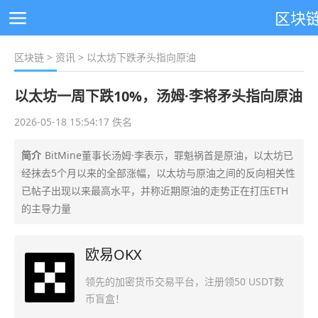
区块
区块链
>
资讯
> 以太坊下跌矛头指向原油
以太坊一周下跌10%，汤姆·李将矛头指向原油
2026-05-18 15:54:17 佚名
简介
BitMine董事长汤姆·李表示，罪魁祸首是原油，以太坊已
经抹去5个月以来的全部涨幅，以太坊与原油之间的反向相关性
已帖子出现以来最高水平，并称近期原油的走势正在打压ETH
的主导力量
欧易OKX
领先的加密货币交易平台，注册领50 USDT数
币盲盒！