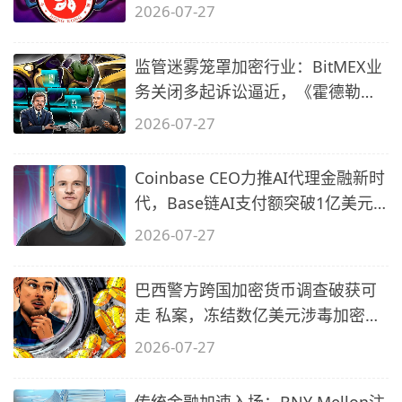
台加速
2026-07-27
监管迷雾笼罩加密行业：BitMEX业
务关闭多起诉讼逼近，《霍德勒文
摘》7
2026-07-27
Coinbase CEO力推AI代理金融新时
代，Base链AI支付额突破1亿美元
大关
2026-07-27
巴西警方跨国加密货币调查破获可
走 私案，冻结数亿美元涉毒加密资
产
2026-07-27
传统金融加速入场：BNY Mellon注