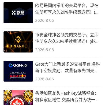
欧易是国内常用的交易平台，现在
注册可享永久20%手续费返还！(必
备1)
2026-8-06
币安全球排名领先的交易所，立即
注册享永久20%手续费返还！(必备
2)
2026-8-06
Gate大门上新最多的交易平台,各种
新币空投奖励、数量有限先到先
得…
2026-8-06
香港加密龙头HashKey战略整合：
将多家区域性 交易所合并为统一平