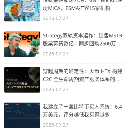
册MiCA，ESMA扩容15家机构
2026-07-27
Strategy双轨资本运作：出售MSTR
股票募资数亿，同步回购2500万美
元STRC
2026-07-27
穿越周期的确定性：火币 HTX 构建
C2C 全生命周期资产服务体系的过
程
2026-07-27
我建立了一套比特币买入系统：6.4
万美元，评分越低我买得越多
2026-07-27