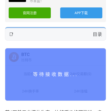
币盲盒！
官网注册
APP下载
目录
BTC
比特币
当前价格
24H交易额($)
24H换手率
24H涨幅