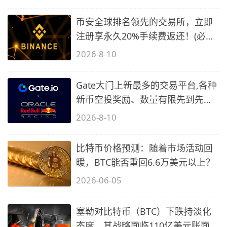
币安全球排名领先的交易所，立即
注册享永久20%手续费返还！(必备
2)
2026-8-10
Gate大门上新最多的交易平台,各种
新币空投奖励、数量有限先到先
得…
2026-8-10
比特币价格预测：随着市场活动回
暖，BTC能否重回6.6万美元以上？
2026-06-05
塞勒对比特币（BTC）下跌持淡化
态度，其战略面临110亿美元账面亏