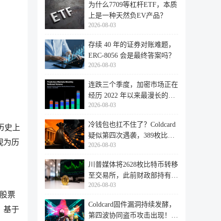
为什么7709等杠杆ETF，本质
上是一种天然负EV产品？
2026-08-03
存续 40 年的证券对账难题，
ERC-8056 会是最终答案吗？
2026-08-03
连跌三个季度，加密市场正在
经历 2022 年以来最漫长的退
2026-08-03
潮
冷钱包也扛不住了？Coldcard
（历史上
疑似第四次遇袭，389枚比特
视为历
2026-08-03
币失
川普媒体将2628枚比特币转移
至交易所，此前财政部持有的
2026-08-03
比特
向股票
Coldcard固件漏洞持续发酵，
。基于
第四波协同盗币攻击出现！