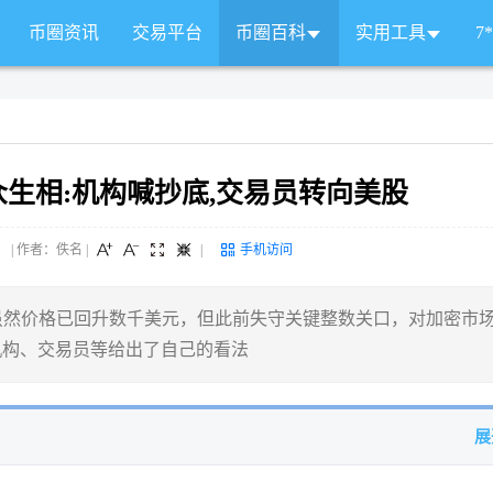
币圈资讯
交易平台
币圈百科
实用工具
7
生相:机构喊抄底,交易员转向美股
 来源： | 作者：佚名
|
|
手机访问
元附近，虽然价格已回升数千美元，但此前失守关键整数关口，对加密市
机构、交易员等给出了自己的看法
展