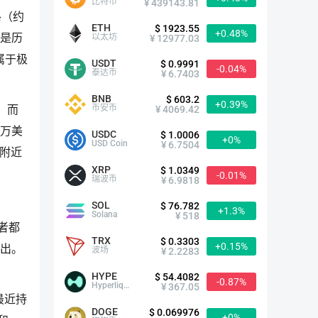
比特币
¥ 439143.81
格（约
ETH
$ 1923.55
+0.48%
以太坊
为是历
¥ 12977.03
属于极
USDT
$ 0.9991
-0.04%
泰达币
¥ 6.7403
BNB
$ 603.2
+0.39%
币安币
¥ 4069.42
，而
 万美
USDC
$ 1.0006
+0%
USD Coin
¥ 6.7504
线附近
XRP
$ 1.0349
-0.01%
瑞波币
¥ 6.9818
SOL
$ 76.782
+1.3%
Solana
¥ 518
两者都
TRX
$ 0.3303
+0.15%
而出。
波场
¥ 2.2283
。
HYPE
$ 54.4082
-0.87%
Hyperliquid
¥ 367.05
最近持
DOGE
$ 0.069976
+0%