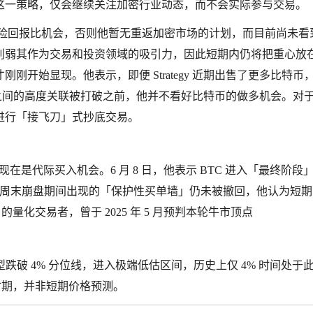
这一策略，仅会继续关注加密行业动态，而不会实际参与交易。
的风险回报比机会，否则他暂无重返加密市场的计划，而目前尚未看
削弱其作为交易和投资领域的吸引力，因此短期内仍将把重心放
关风险才刚刚开始显现。他表示，即便 Strategy 近期出售了更多比特币
比特币之间的高度关联被打破之前，他并不看好比特币的做多机会。对
进行「接飞刀」式抄底交易。
表示，现在是代际买入机会。6 月 8 日，他表示 BTC 进入「最终阶段
a 称上周末崩盘期间出现的「保护性买单墙」仍未被撤回，他认为短
 的量化交易者，曾于 2025 年 5 月预判本轮牛市顶点
Law 模型跌破 4% 分位线，进入极端低估区间，历史上仅 4% 时间处于
适时期，并非短期价格预测。