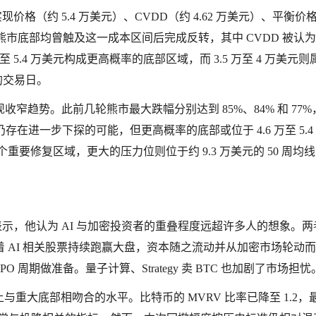
价格（约 5.4 万美元）、CVDD（约 4.62 万美元）、平衡价
）。历次熊市底部均曾触及这一成本区间后完成反转，其中 CVDD 被认
5.4 万美元构成更高概率的底部区域，而 3.5 万至 4 万美元则
的交易日。
趋势。此前几轮熊市最大跌幅分别达到 85%、84% 和 77%
在进一步下探的可能，但更高概率的底部或位于 4.6 万至 5.4
首个重要修复区域，更大的压力位则位于约 9.3 万美元的 50 周均
研究报告中表示，他认为 AI 与加密投资者的重叠程度远超许多人的想象。
 AI 相关股票持续跑赢大盘，资本随之流动并从加密市场轮动
周期做准备。量子计算、Strategy 卖 BTC 也加剧了市场担忧
历史上与重大底部相吻合的水平。比特币的 MVRV 比率已降至 1.2，