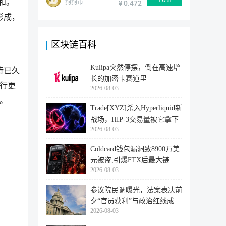
和。
狗狗币
¥ 0.472
形成，
区块链百科
Kulipa突然停摆，倒在高速增
待已久
长的加密卡赛道里
进行更
2026-08-03
号。
Trade[XYZ]杀入Hyperliquid新
战场，HIP-3交易量被它拿下
2026-08-03
Coldcard钱包漏洞致8900万美
元被盗,引爆FTX后最大链上
2026-08-03
迁移潮
参议院民调曝光，法案表决前
夕“官员获利”与政治红线成最
2026-08-03
大