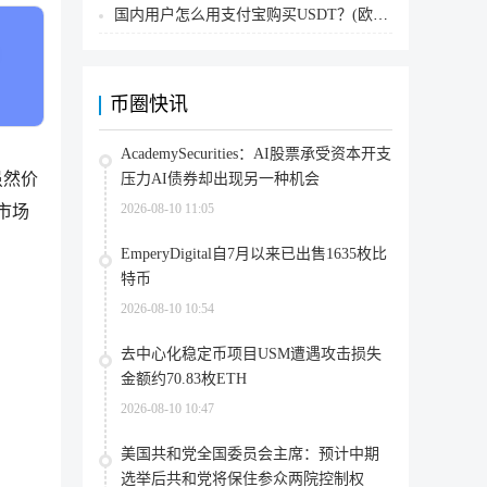
国内用户怎么用支付宝购买USDT？(欧易交易所为例)
币圈快讯
AcademySecurities：AI股票承受资本开支
虽然价
压力AI债券却出现另一种机会
2026-08-10 11:05
市场
EmperyDigital自7月以来已出售1635枚比
特币
2026-08-10 10:54
去中心化稳定币项目USM遭遇攻击损失
金额约70.83枚ETH
2026-08-10 10:47
美国共和党全国委员会主席：预计中期
选举后共和党将保住参众两院控制权