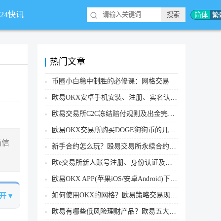
简体
繁
*24快讯
热门文章
币圈小白稳中制胜的必修课：网格交易
欧易OKX安卓手机安装、注册、实名认证、买币转账新手实操教程
欧易交易所C2C冻结赔付规则及出金完整流程
欧易OKX交易所购买DOGE狗狗币的几个方式汇总
场信
新手合约怎么玩？殴易交易所永续合约操作步骤教程(APP/Web端)
欧e交易所新人账号注册、身份认证及安全设置教程
欧易OKX APP(苹果iOS/安卓Android)下载图文教程
如何使用OKX的网格？欧易策略交易现货网格新手操作流程
开 ▾
欧易有哪些低风险理财产品？欧易五大低风险理财产品详细介绍