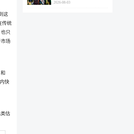
2026-08-03
462个
到这
在传统
，也只
于市场
」和
期内快
此类估