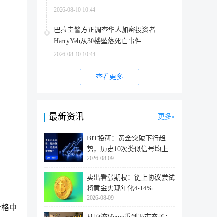
2026-08-10 10:44
巴拉圭警方正调查华人加密投资者
HarryYeh从30楼坠落死亡事件
2026-08-10 10:44
查看更多
最新资讯
更多
BIT投研：黄金突破下行趋
势，历史10次类似信号均上涨
2026-08-09
意味着
卖出看涨期权：链上协议尝试
将黄金实现年化4-14%
2026-08-09
价格中
从顶流Meme币到退市弃子：