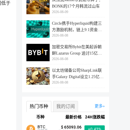
间低于
BONK的17个月韩流过山车
2026-08-09
Circle携手Hyperliquid构建三
方激励机制，链上9:1资金归
2026-08-08
属揭
加密交易所Bybit在美起诉朝
鲜Lazarus Group 追讨15亿美
2026-08-08
元被
以太坊储备公司SharpLink联
手Galaxy Digital设立1.25亿美
2026-08-08
元
热门币种
我的订阅
更多
币种
最新价格
24H涨跌幅
BTC
$ 65093.06
+0.43%