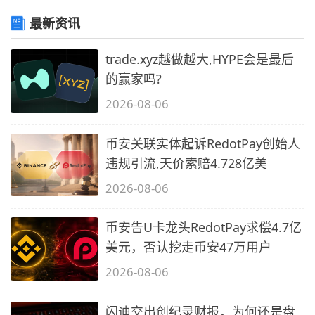
最新资讯
trade.xyz越做越大,HYPE会是最后
的赢家吗?
2026-08-06
币安关联实体起诉RedotPay创始人
违规引流,天价索赔4.728亿美
2026-08-06
币安告U卡龙头RedotPay求偿4.7亿
美元，否认挖走币安47万用户
2026-08-06
闪迪交出创纪录财报，为何还是盘