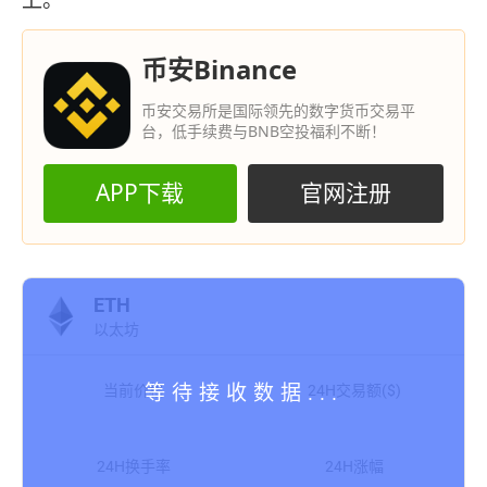
上。
币安Binance
币安交易所是国际领先的数字货币交易平
台，低手续费与BNB空投福利不断！
APP下载
官网注册
ETH
以太坊
当前价格
24H交易额($)
24H换手率
24H涨幅