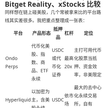
Bitget Reality、xStocks 比较
同样想在链上碰美股，几个常被拿来比的平台路
线其实差很多。我把重点整理成一张表：
抵押
平台
产品形态
杠杆
定位
品
代币化美
USDC
主打可用代币
股、指
Ondo
或代
最高
化股票当抵
数、商
Perps
币化
20x
押、资金效
品、ETF
证券
率，非美限定
永续
最大的去中心
以加密为
依市
化永续交易
Hyperliquid
主，含美
USDC
场
所，自有