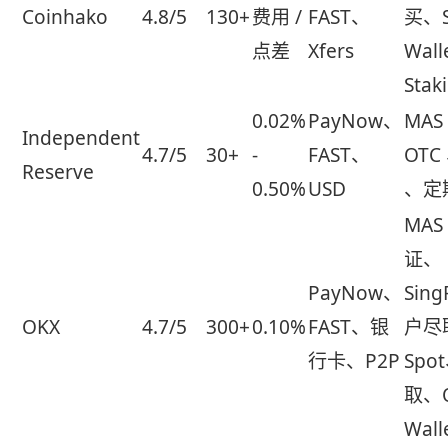
Coinhako
4.8/5
130+
费用 /
FAST、
买、
点差
Xfers
Wall
Stak
0.02%
PayNow、
MAS
Independent
4.7/5
30+
-
FAST、
OTC
Reserve
0.50%
USD
、定
MAS
证、
PayNow、
Sing
OKX
4.7/5
300+
0.10%
FAST、银
户尽
行卡、P2P
Spo
取、
Wall