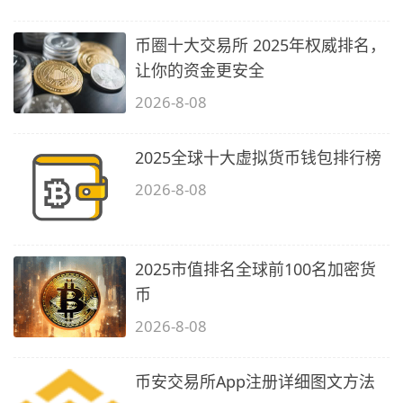
币圈十大交易所 2025年权威排名，
让你的资金更安全
2026-8-08
2025全球十大虚拟货币钱包排行榜
2026-8-08
2025市值排名全球前100名加密货
币
2026-8-08
币安交易所App注册详细图文方法