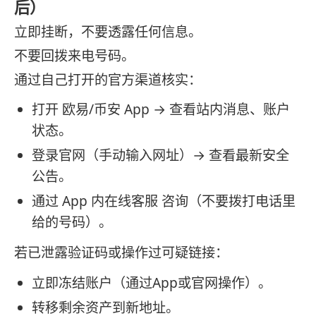
后）
立即挂断，不要透露任何信息。
不要回拨来电号码。
通过自己打开的官方渠道核实：
打开 欧易/币安 App → 查看站内消息、账户
状态。
登录官网（手动输入网址）→ 查看最新安全
公告。
通过 App 内在线客服 咨询（不要拨打电话里
给的号码）。
若已泄露验证码或操作过可疑链接：
立即冻结账户（通过App或官网操作）。
转移剩余资产到新地址。