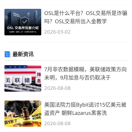
OSL是什么平台？OSL交易所是诈骗
吗？OSL交易所出入金教学
2026-03-02
最新资讯
7月非农数据模糊，美联储政策方向
未明，9月加息与否仍取决于
2026-08-08
美国法院力挺Bybit追讨15亿美元被
盗资产 朝鲜Lazarus黑客洗
2026-08-08