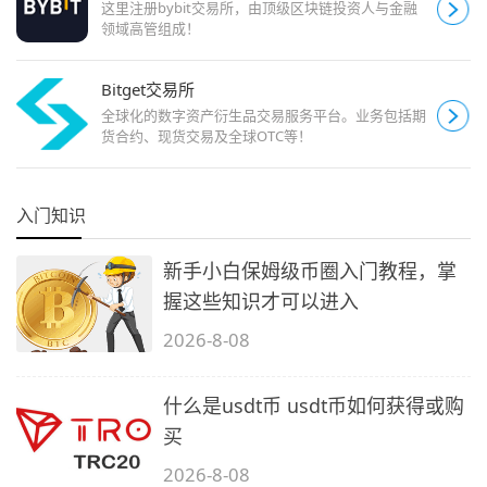
这里注册bybit交易所，由顶级区块链投资人与金融
领域高管组成！
Bitget交易所
全球化的数字资产衍生品交易服务平台。业务包括期
货合约、现货交易及全球OTC等！
入门知识
新手小白保姆级币圈入门教程，掌
握这些知识才可以进入
2026-8-08
什么是usdt币 usdt币如何获得或购
买
2026-8-08