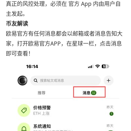
真正的风控处理，必须在 官方 App 内由用户自
主发起。
币友解读
欧易官方有任何消息都会以邮箱或者消息告知大
家，打开欧易官方APP，在星球一栏，点击消息
即可查看！