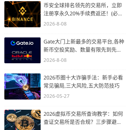
币安全球排名领先的交易所，立即
注册享永久20%手续费返还！(必备
2)
2026-8-08
Gate大门上新最多的交易平台,各种
新币空投奖励、数量有限先到先
得…
2026-8-08
2026币圈十大诈骗手法：新手必看
常见骗局,三大风险,五大防范技巧
2026-05-27
2026虚拟币交易所查询教学：如何
查证交易所是否合规？三步骤避免
踩雷诈