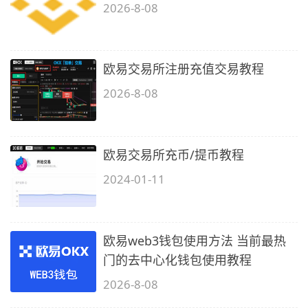
2026-8-08
欧易交易所注册充值交易教程
2026-8-08
欧易交易所充币/提币教程
2024-01-11
欧易web3钱包使用方法 当前最热
门的去中心化钱包使用教程
2026-8-08