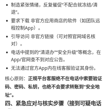
制造紧张情绪，反复催促“不配合就冻结/清
退”。
要求下载 非官方应用商店的软件（如团队远
程控制App）。
引导访问 非官方链接（可对照官网域名核
对）。
电话中提到的“清退办”“安全升级”等概念，在
App/官网查不到对应公告。
无法通过官方App内在线客服验证其身份。
核心原则：
正规平台客服绝不在电话中索要验证
码、密码、私钥，也绝不会要求转账到“安全地
址”。
四、紧急应对与核实步骤（接到可疑电话