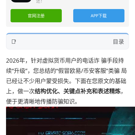
还！
官网注册
APP下载
目录
2026年，针对虚拟货币用户的电话诈 骗手段持
续“升级”，您总结的“假冒欧易/币安客服”类骗 局
已经让不少用户蒙受损失。下面在您原文的基础
上，做一次
结构优化、关键点补充和表述精炼
，
便于更清晰地传播防骗知识。