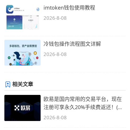
imtoken钱包使用教程
2026-8-08
冷钱包操作流程图文详解
2026-8-08
相关文章
欧易是国内常用的交易平台，现在
注册可享永久20%手续费返还！(必
备1)
2026-8-08