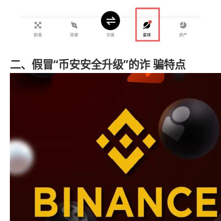
二、假冒“币安安全升级”的诈 骗特点