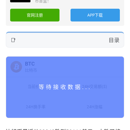
币盲盒！
官网注册
APP下载
目录
BTC
比特币
当前价格
24H交易额($)
24H换手率
24H涨幅