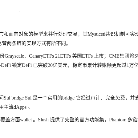
用Move语言和面向对象的模型来并行处理交易，其Mysticeti共识机制可
s，尽管两条链的实现方式有所不同。
ale、CanaryETFs 21ETFs 美国ETFs 上市；CME集团将SUI
Layer 1 此外DeFi 锁定DeFi 已突破20亿美元，稳定币累计转账额更超过1万
尔访问Sui bridge Sui 是一个实用的bridge 它经过审计、完全免费，并
及使用主流dApps 。
方面wallet 。Slush 提供了完整的官方功能集，Phantom 多
。