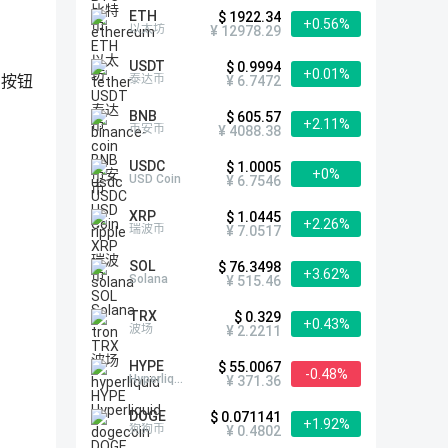
ETH
$ 1922.34
+0.56%
以太坊
¥ 12978.29
USDT
$ 0.9994
+0.01%
泰达币
按钮
¥ 6.7472
BNB
$ 605.57
+2.11%
币安币
¥ 4088.38
USDC
$ 1.0005
+0%
USD Coin
¥ 6.7546
XRP
$ 1.0445
+2.26%
瑞波币
¥ 7.0517
SOL
$ 76.3498
+3.62%
Solana
¥ 515.46
TRX
$ 0.329
+0.43%
波场
¥ 2.2211
HYPE
$ 55.0067
-0.48%
Hyperliquid
¥ 371.36
DOGE
$ 0.071141
+1.92%
狗狗币
¥ 0.4802