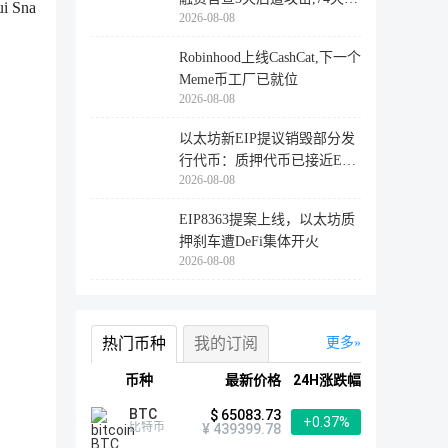
 Sna
2026-08-08
登陆
Robinhood上线CashCat,下一个
Meme币工厂已就位
2026-08-08
以太坊新EIP提议销毁部分发
行代币：质押代币已接近ETH
2026-08-08
供应量
EIP8363提案上线，以太坊质
押刹车遭DeFi集体开火
2026-08-08
热门币种
我的订阅
更多
币种
最新价格
24H涨跌幅
BTC
$ 65083.73
+0.37%
比特币
¥ 439399.78