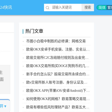
简体
繁
*24快讯
热门文章
币圈小白稳中制胜的必修课：网格交易
欧易OKX安卓手机安装、注册、实名认证、买币转账新手实操教程
欧易交易所C2C冻结赔付规则及出金完整流程
欧易OKX交易所购买DOGE狗狗币的几个方式汇总
生
新手合约怎么玩？殴易交易所永续合约操作步骤教程(APP/Web端)
下面
欧e交易所新人账号注册、身份认证及安全设置教程
欧易OKX APP(苹果iOS/安卓Android)下载图文教程
如何使用OKX的网格？欧易策略交易现货网格新手操作流程
开 ▾
欧易有哪些低风险理财产品？欧易五大低风险理财产品详细介绍