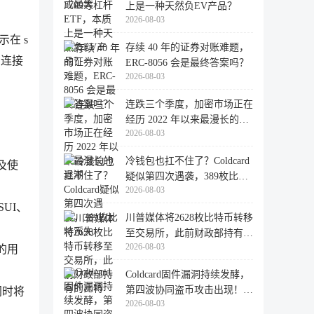
上是一种天然负EV产品？
2026-08-03
示在 s
存续 40 年的证券对账难题，
的连接
ERC-8056 会是最终答案吗？
2026-08-03
连跌三个季度，加密市场正在
经历 2022 年以来最漫长的退
2026-08-03
潮
冷钱包也扛不住了？Coldcard
以及使
疑似第四次遇袭，389枚比特
2026-08-03
币失
SUI、
川普媒体将2628枚比特币转移
至交易所，此前财政部持有的
2026-08-03
的用
比特
Coldcard固件漏洞持续发酵，
第四波协同盗币攻击出现！
e 同时将
2026-08-03
462个