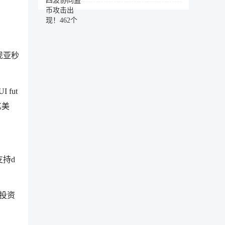
实现亚秒
 fut
亿美
支持d
链投资