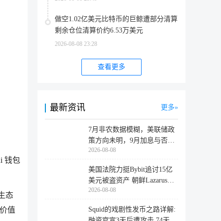
做空1.02亿美元比特币的巨鲸遭部分清算
剩余仓位清算价约6.53万美元
2026-08-08 23:28
查看更多
最新资讯
更多
7月非农数据模糊，美联储政
策方向未明，9月加息与否仍
2026-08-08
取决于
ui 钱包
美国法院力挺Bybit追讨15亿
美元被盗资产 朝鲜Lazarus黑
2026-08-08
客洗
 生态
定价值
Squid的戏剧性发币之路详解:
融资官宣3天后遭攻击,74天后