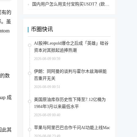
国内用户怎么用支付宝购买USDT？(欧易交易所为例)
您现有的
选择。虽
币圈快讯
tom
AI股神Leopold爆仓之后成「英雄」硅谷
资本对其掀起追捧热潮
2026-08-09 00:59
伊朗：同阿曼的谈判与霍尔木兹海峡能
对象的数
否重开无关
2026-08-09 00:51
ap 成
美国原油库存历史性下降至7.12亿桶为
1984年3月以来最低水平
2026-08-09 00:40
苹果与阿里巴巴合作千问AI功能上线Mac
，因此其
2026-08-08 23:49