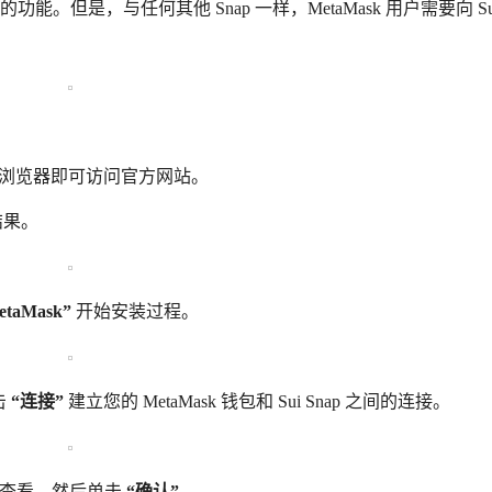
的功能。但是，与任何其他 Snap 一样，MetaMask 用户需要向 Sui
首选的浏览器即可访问官方网站。
结果。
taMask”
开始安装过程。
击
“连接”
建立您的 MetaMask 钱包和 Sui Snap 之间的连接。
细查看，然后单击
“确认”。