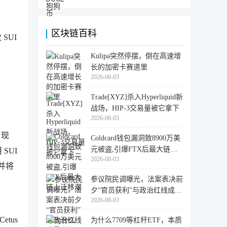
区块链百科
SUI
Kulipa突然停摆，倒在高速增
长的加密卡赛道里
2026-08-03
Trade[XYZ]杀入Hyperliquid新
战场，HIP-3交易量被它拿下
2026-08-03
。现
Coldcard钱包漏洞致8900万美
元被盗,引爆FTX后最大链上
SUI
2026-08-03
迁移潮
币并将
参议院民调曝光，法案表决前
夕“官员获利”与政治红线成最
2026-08-03
大
etus
为什么7709等杠杆ETF，本质