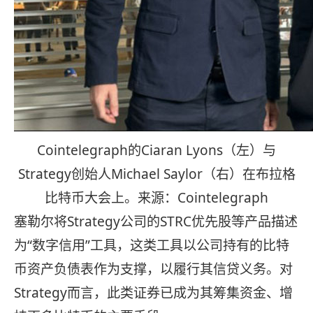
Cointelegraph的Ciaran Lyons（左）与
Strategy创始人Michael Saylor（右）在布拉格
比特币大会上。来源：Cointelegraph
塞勒尔将Strategy公司的STRC优先股等产品描述
为“数字信用”工具，这类工具以公司持有的比特
币资产负债表作为支撑，以履行其信贷义务。对
Strategy而言，此类证券已成为其筹集资金、增