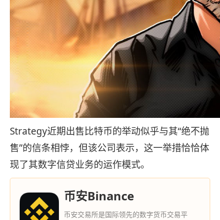
Strategy近期出售比特币的举动似乎与其“绝不抛
售”的信条相悖，但该公司表示，这一举措恰恰体
现了其数字信贷业务的运作模式。
币安Binance
币安交易所是国际领先的数字货币交易平