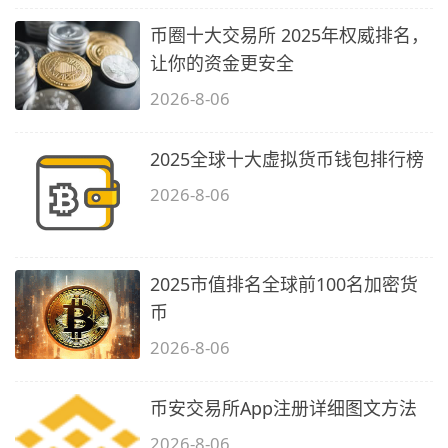
币圈十大交易所 2025年权威排名，
让你的资金更安全
2026-8-06
2025全球十大虚拟货币钱包排行榜
2026-8-06
2025市值排名全球前100名加密货
币
2026-8-06
币安交易所App注册详细图文方法
2026-8-06