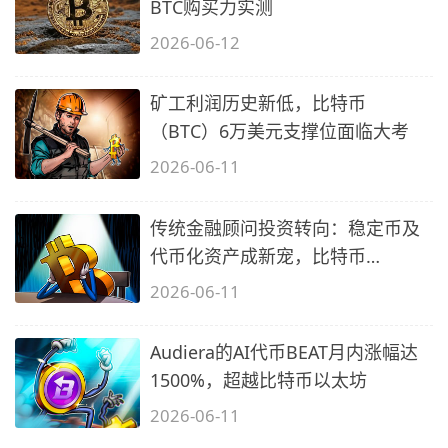
BTC购买力实测
2026-06-12
矿工利润历史新低，比特币
（BTC）6万美元支撑位面临大考
2026-06-11
传统金融顾问投资转向：稳定币及
代币化资产成新宠，比特币
（BTC）遇冷
2026-06-11
Audiera的AI代币BEAT月内涨幅达
1500%，超越比特币以太坊
2026-06-11