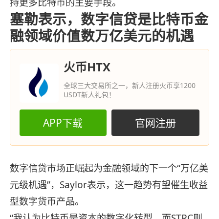
持更多比特币的主要手段。
塞勒表示，数字信贷是比特币金
融领域价值数万亿美元的机遇
火币HTX
全球三大交易所之一，新人注册火币享1200
USDT新人礼包！
APP下载
官网注册
数字信贷市场正崛起为金融领域的下一个“万亿美
元级机遇”，Saylor表示，这一趋势有望催生收益
型数字货币产品。
“我认为比特币是资本的数字化转型，而STRC则