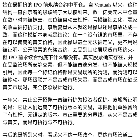
始在最拥挤的 IPO 前永续合约中平仓。自 Ventuals 以来，这种
结构一直预示着的级联终于大规模到来。数十亿美元未平仓量
在数小时内被抹去，仓位被自动去杠杆，亏损被社会化，赢家
的收益被打折支付。事后复盘从未就这是操纵还是事故达成一
致，而这种模糊本身就是结论：在一个没有锚的市场里，不存
在可以偏离的真实价格，因此操纵甚至无法被定义，更不用说
被证明。公开股票的永续合约，会受到其底层现货市场约束。
但 IPO 前永续合约底下什么都没有。真实股票确实存在，并
在受监管场所安静交易，但不能被普遍分发，也不能被大规模
引用，因此每一个标记价格都是交易场所的猜测，而猜测可以
被移动。那场级联并不是合成市场失灵，而是合成市场在缺乏
真实市场时，完全按照设计运行。
十年来，禁止公开招揽一直被辩护为投资者保护。废墟所证明
的是：它让人们远离了可执行版本的交易，却把他们单独留给
了有杠杆、无锚定的版本。真正重要的分界线，从来不是合成
与真实，而是可执行与不可执行。
事后的缓解到来时，看起来不像一场改革，更像市场管道工