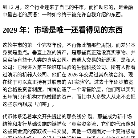
到 12 月，这个行业迎来了自己的牛市，而推动它的，是金融
中最古老的原语：一种如今终于被允许自我介绍的东西。
2029 年：市场是唯一还看得见的东西
这轮牛市的第一个完整年份，不再像此前那些周期，而差异本
身就是重点。垂直上涨的资产，是那些真正建设真实事物、并
且实际有益于人类的真实公司。普通人交易的新原语，是私人
公司：已经进入第三轮临床试验的生物科技公司、所有人都看
过演示的机器人公司、他们在 2026 年交易过其永续合约、现
在终于可以真正持有其股票的 AI 实验室。过去十年逐步放宽
的合格投资者制度，悄悄创造了一个零售阶层，他们可以买到
五年前只有机构才能触碰的资产，而其中大多数人从来不会把
这些东西想成「加密」。
代币体系沿着本文开头提出的那条线分 裂。那些成为新市场
结算和发行基础设施的链捕获了真实资金流，它们的代币像对
这些资金流的索取权一样交易。其他一切则面对一个变得极端