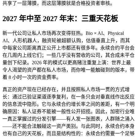
共享了一层薄膜，而这层薄膜就是合格投资者审核。
2027 年中至 2027 年末：三重天花板
新一代公司让私人市场再次变得狂热。Bio × AI、Physical
AI、人形机器人，融资轮被超额认购，估值垂直上升，而其
中每家公司距离真正公开上市都还有很多年。永续合约平台会
在几周内上线它们；一些几乎没有营收的公司，其合成未平仓
量创下纪录。2026 年的模式以更高赌注重复上演：世界上最
令人渴望的资产都在私人市场，而你唯一能触碰到的版本，带
着 8 小时一次的资金费率。
真正的资产现在已经存在，并且按照私人市场一贯的方式增
长：通过已验证渠道逐季复利，在一条只会对垂直线作出反应
的信息流中隐形。它与永续合约增长率之间的差距，有一个明
确原因：私人证券不能被一般性公开招揽。因此，加密行业唯
一真正掌握过的分发引擎——有人发一张图表，人群随之涌入
——还不能合法触碰这一资产类别。与此同时，永续合约本身
也有自己的天花板，而且是结构性的：永续合约需要一个足够