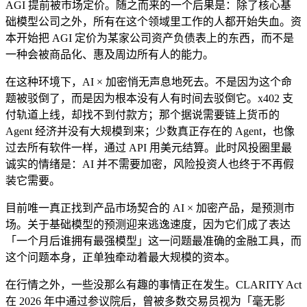
AGI 提前被市场定价。随之而来的一个后果是：除了核心基
础模型公司之外，所有在这个领域里工作的人都开始失血。资
本开始把 AGI 定价为某家公司资产负债表上的东西，而不是
一种会被商品化、惠及周边所有人的能力。
在这种环境下，AI × 加密悄无声息地死去。不是因为这个命
题被驳倒了，而是因为根本没有人有时间去驳倒它。x402 支
付轨道上线，却找不到付款方；那个据说需要链上货币的
Agent 经济并没有大规模到来；少数真正存在的 Agent，也像
过去所有软件一样，通过 API 用美元结算。此时风投圈里最
诚实的情绪是：AI 并不需要加密，风险投资人也终于不再假
装它需要。
目前唯一真正找到产品市场契合的 AI × 加密产品，是预测市
场。关于基础模型的预测迎来逃逸速度，因为它们成了表达
「一个月后谁拥有最强模型」这一问题最准确的金融工具，而
这个问题本身，正单独牵动着最大规模的资本。
在行情之外，一些没那么有趣的事情正在发生。CLARITY Act
在 2026 年中通过参议院后，曾被多数交易员视为「毫无影