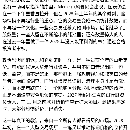
没有一场可以指认的崩盘。Meme 币风暴仍会出现，图表仍会
在一个下午里垂直拉升，但在 2028 年上半年的某个时刻，赌
场悄悄不再是行业的重心。它的交易量变成一项统计数据，而
不再是一种文化。一些交易员迁移到预测市场，后者继承了那
股能量；一些人留在不断缩小的赌池里；还有数量惊人的人，
在过去一年里做了一件 2026 年没人能预料到的事：通过合格
投资者审核。
政治恐惧的消退，和它到来时一样，是一种贯穿全年的重新定
价。可能的候选人拿走行业资金，并用不同口音说出同一句
话：监管，而不是禁止。那些把上一届政府视为榨取窗口的参
与者开始面临调查，而行业慢慢意识到，清理本身才是看涨信
号，而不是看跌信号：一个能够区分榨取和基础设施的政府，
正是基础设施安全融资的前提。2027 年缩小试点的银行财资
负责人，在 11 月之前就开始悄悄重新扩大项目。到结果落定
时，大部分恐惧溢价已经消失。
这一年真正的教训，来自一个所有人都看得见的市场。2028
年初，在一个大型交易场所，一笔足以推动标记价格的仓位开