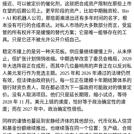
接近、可以被定价的催化剂，这就把合成资产限制在那些上市
在望的后期公司上。更早阶段的资产，比如中期融资轮、Bio
× AI 和机器人公司，那些距离退出还有多年时间的名字，根
本没有可行的合成表达。对私人市场的大多数部分而言，受监
管的所有权并不是缓慢的替代方案；它是唯一能够存在的工
具。只是它还不被允许公开介绍自己。
稳定币撞上的是另一种天花板。供应量继续缓慢上升，从未停
止，但扩张计划悄悄收缩。中期选举改变了委员会格局，2028
年大选阵容正在成形，而其中几位最响亮的声音正在以反对私
人美元发行作为竞选主题。2025 年和 2026 年通过的法律仍然
有效，但法律由政府执行。每一位正在建模十年期结算体系的
银行财资负责人，现在都必须为下一届政府可能敌对的情景定
价。没有人取消项目。他们只是延长期限，缩小试点，等待
2028 年 11 月。美元上链的速度，恰好等于政治确定性的速
度；而在 2027 年中，政治确定性很低。
同样的谨慎也蔓延到安静经济体的其他部分。代币化私人信贷
和基金份额继续推出，也继续落在同一个位置：生产级、合规