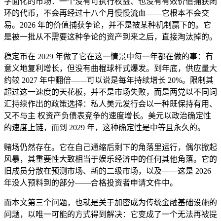
字面化的市场：一个没有可执行权益、也没有有效价值捕获闭
环的代币，不会再经过十八个月慢慢流血——它根本不会交
易。2026 年的价值捕获争论，并不是被某种机制赢下的。它
是被一批从不需要这种争论的资产到来之后，直接淘汰掉的。
稳定币在 2029 年做了它在这一情景中每一年都在做的事：有
意义地复利增长，但没有曲棍球杆式爆发。到年底，供应量大
约较 2027 年中翻倍——可以说是每年持续增长 20%。限制其
超过这一速度的天花板，并不是市场失败，而是两党以不同词
汇持续作出的政策选择：私人美元发行会以一种既保持有用、
又不与主 权资产负债表竞争的速度增长。美元以政治确定性
的速度上链，而到 2029 年，这种确定性是中等且永久的。
赌场仍然存在。它在自己通缩后剩下的角落里运行，偶尔掀起
风暴，其重要性大致相当于娱乐经济中的任何其他角落。它的
旧成员分散在预测市场、新的二级市场，以及——这是 2026
年没人预料到的部分——合格投资者申请文件中。
而本文第三个问题，也就是关于加密成为传统金融基础设施的
问题，以唯一可能的方式得到解决：它变成了一个无法再被提