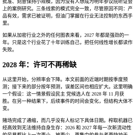
批准、刻意保持小规模，因为没有人想成为明年参议院听证会
上的案例研究。三条线索的模式完全一致，尽管原因不同：产
品有效，需求已被证明，但油门掌握在行业无法控制的东西手
里。
如果从加密行业之外的任何图表来看，2027 年都是强劲的一
年。只是这个行业花了十年训练自己，把任何线性增长都读作
失败。
2028 年：许可不再稀缺
从这里开始，分辨率会下降。本文前面的近端时期按季度预
测；接下来的部分按年预测，误差区间也相应扩大。这里明确
一个假设：这一情景假设民主 党候选人在 2028 年 11 月获
胜。在另一种结果下，后续事件的时间会变化，但结构大体不
变。
赌场完成了通缩，而几乎没有人标记下具体日期。榨取机器已
经高效到无法维持自身生存：2026 和 2027 年每一次新流动性
的风暴都比上一次更小，被更少、更集中的参与者更快抽干。