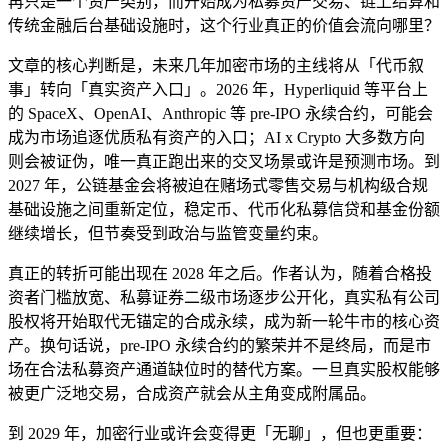
再只是一个资产类别，而开始成为私募资产交易、链上结算和
传统金融后台基础设施时，这个行业真正的价值会流向哪里？
文章的核心判断是，未来几年加密市场的主线将从「代币叙
事」转向「真实资产入口」。2026 年，Hyperliquid 等平台上
的 SpaceX、OpenAI、Anthropic 等 pre-IPO 永续合约，可能会
成为市场追逐优质私有资产的入口；AI x Crypto 大多数方向
则会被证伪，唯一真正跑出来的交叉场景或许是预测市场。到
2027 年，公链基金会将被迫在赌场式零售交易与机构级合规
基础设施之间重新定位，稳定币、代币化私募信贷和基金份额
继续增长，但节奏受到政治与监管变量约束。
真正的转折可能出现在 2028 年之后。作者认为，随着合格投
资者门槛放宽、私募证券二级市场逐步公开化，真实私有公司
股权将开始取代无锚定的合成永续，成为新一轮牛市的核心资
产。换句话说，pre-IPO 永续合约的繁荣并不是终局，而是市
场在合法私募资产通道缺位时的替代方案。一旦真实股权能够
被更广泛地交易，合成资产就会从主角变成附属品。
到 2029 年，加密行业或许会变得更「无聊」，但也更重要：