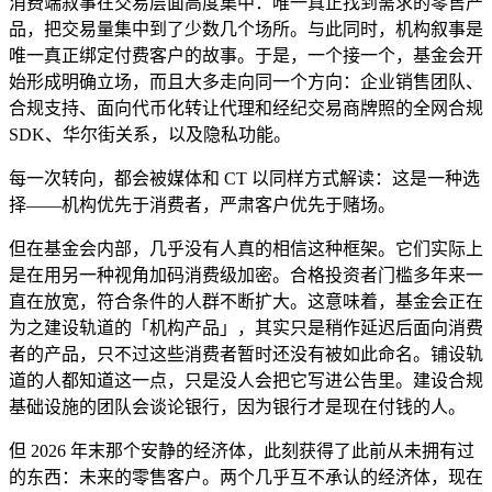
消费端叙事在交易层面高度集中：唯一真正找到需求的零售产
品，把交易量集中到了少数几个场所。与此同时，机构叙事是
唯一真正绑定付费客户的故事。于是，一个接一个，基金会开
始形成明确立场，而且大多走向同一个方向：企业销售团队、
合规支持、面向代币化转让代理和经纪交易商牌照的全网合规
SDK、华尔街关系，以及隐私功能。
每一次转向，都会被媒体和 CT 以同样方式解读：这是一种选
择——机构优先于消费者，严肃客户优先于赌场。
但在基金会内部，几乎没有人真的相信这种框架。它们实际上
是在用另一种视角加码消费级加密。合格投资者门槛多年来一
直在放宽，符合条件的人群不断扩大。这意味着，基金会正在
为之建设轨道的「机构产品」，其实只是稍作延迟后面向消费
者的产品，只不过这些消费者暂时还没有被如此命名。铺设轨
道的人都知道这一点，只是没人会把它写进公告里。建设合规
基础设施的团队会谈论银行，因为银行才是现在付钱的人。
但 2026 年末那个安静的经济体，此刻获得了此前从未拥有过
的东西：未来的零售客户。两个几乎互不承认的经济体，现在