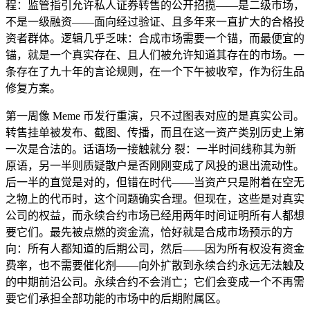
程：监管指引允许私人证券转售的公开招揽——是二级市场，
不是一级融资——面向经过验证、且多年来一直扩大的合格投
资者群体。逻辑几乎乏味：合成市场需要一个锚，而最便宜的
锚，就是一个真实存在、且人们被允许知道其存在的市场。一
条存在了九十年的言论规则，在一个下午被收窄，作为衍生品
修复方案。
第一周像 Meme 币发行重演，只不过图表对应的是真实公司。
转售挂单被发布、截图、传播，而且在这一资产类别历史上第
一次是合法的。话语场一接触就分 裂：一半时间线称其为新
原语，另一半则质疑散户是否刚刚变成了风投的退出流动性。
后一半的直觉是对的，但错在时代——当资产只是附着在空无
之物上的代币时，这个问题确实合理。但现在，这些是对真实
公司的权益，而永续合约市场已经用两年时间证明所有人都想
要它们。最先被点燃的资金流，恰好就是合成市场预示的方
向：所有人都知道的后期公司，然后——因为所有权没有资金
费率，也不需要催化剂——向外扩散到永续合约永远无法触及
的中期前沿公司。永续合约不会消亡；它们会变成一个不再需
要它们承担全部功能的市场中的后期附属区。