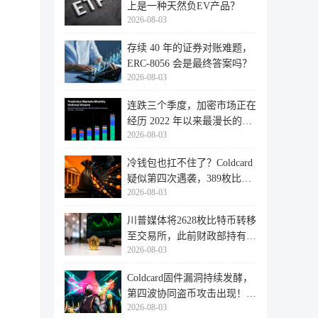
上是一种天然负EV产品？
2026-08-03
存续 40 年的证券对账难题，
ERC-8056 会是最终答案吗？
2026-08-03
连跌三个季度，加密市场正在
经历 2022 年以来最漫长的退
2026-08-03
潮
冷钱包也扛不住了？Coldcard
疑似第四次遇袭，389枚比特
2026-08-03
币失
川普媒体将2628枚比特币转移
至交易所，此前财政部持有的
2026-08-03
比特
Coldcard固件漏洞持续发酵，
第四波协同盗币攻击出现！
2026-08-03
462个