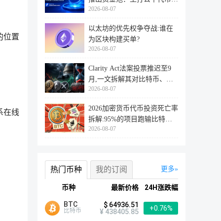
2026-08-07
行
以太坊的优先权争夺战:谁在
的位置
为区块构建买单?
2026-08-07
Clarity Act法案投票推迟至9
月,一文拆解其对比特币、以
2026-08-07
太坊
2026加密货币代币投资死亡率
系在线
拆解:95%的项目跑输比特
2026-08-07
币,73%最
热门币种
我的订阅
更多
币种
最新价格
24H涨跌幅
BTC
$ 64936.51
+0.76%
比特币
¥ 438405.85