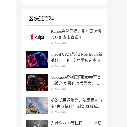
区块链百科
Kulipa突然停摆，倒在高速增
长的加密卡赛道里
2026-08-03
Trade[XYZ]杀入Hyperliquid新
战场，HIP-3交易量被它拿下
2026-08-03
Coldcard钱包漏洞致8900万美
元被盗,引爆FTX后最大链上
2026-08-03
迁移潮
参议院民调曝光，法案表决前
夕“官员获利”与政治红线成最
2026-08-03
大
为什么7709等杠杆ETF，本质