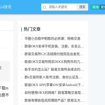
简体
繁
*24快讯
热门文章
币圈小白稳中制胜的必修课：网格交易
欧易OKX安卓手机安装、注册、实名认证、买币转账新手实操教程
欧易交易所C2C冻结赔付规则及出金完整流程
欧易OKX交易所购买DOGE狗狗币的几个方式汇总
教
新手合约怎么玩？殴易交易所永续合约操作步骤教程(APP/Web端)
欧e交易所新人账号注册、身份认证及安全设置教程
欧易OKX APP(苹果iOS/安卓Android)下载图文教程
下载m
如何使用OKX的网格？欧易策略交易现货网格新手操作流程
注册不
欧易有哪些低风险理财产品？欧易五大低风险理财产品详细介绍