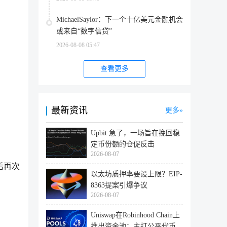
MichaelSaylor：下一个十亿美元金融机会
或来自“数字信贷”
2026-08-08 05:47
查看更多
最新资讯
更多
Upbit 急了，一场旨在挽回稳
定币份额的仓促反击
2026-08-07
后再次
以太坊质押率要设上限？EIP-
8363提案引爆争议
2026-08-07
Uniswap在Robinhood Chain上
推出资金池：主打公平代币发