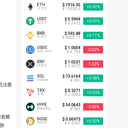
ETH
$ 1916.55
+0.42%
以太坊
¥ 12939.2
USDT
$ 0.9994
+0.05%
泰达币
¥ 6.7472
BNB
$ 592.88
+0.11%
币安币
¥ 4002.71
USDC
$ 1.0004
-0.02%
USD Coin
¥ 6.754
XRP
$ 1.0231
-1.22%
瑞波币
¥ 6.9072
SOL
$ 73.6164
+0.98%
Solana
¥ 497
机注册
TRX
$ 0.3271
+0.03%
波场
¥ 2.2083
HYPE
$ 54.0643
-3.55%
Hyperliquid
¥ 365
能会被
DOGE
$ 0.06973
+0.92%
狗狗币
¥ 0.4707
协