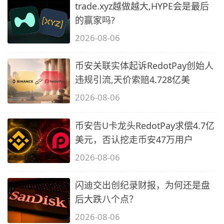
trade.xyz越做越大,HYPE会是最后
的赢家吗?
2026-08-06
币安关联实体起诉RedotPay创始人
违规引流,天价索赔4.728亿美
2026-08-06
币安告U卡龙头RedotPay求偿4.7亿
美元，否认挖走币安47万用户
2026-08-06
闪迪交出创纪录财报，为何还是盘
后大跌八个点？
2026-08-06