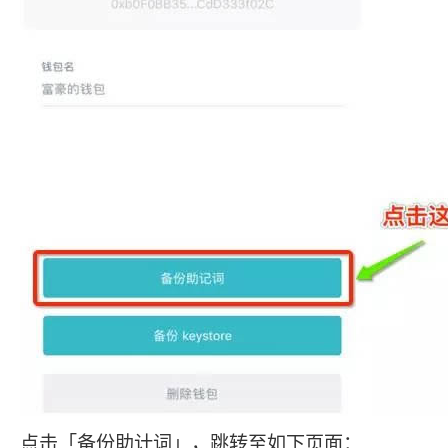
点击「备份助计词」，跳转至如下页面：