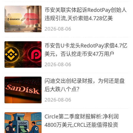
币安关联实体起诉RedotPay创始人
违规引流,天价索赔4.728亿美
2026-08-06
币安告U卡龙头RedotPay求偿4.7亿
美元，否认挖走币安47万用户
2026-08-06
闪迪交出创纪录财报，为何还是盘
后大跌八个点？
2026-08-06
Circle第二季度财报解析:净利润
4800万美元,CRCL还能值得投资