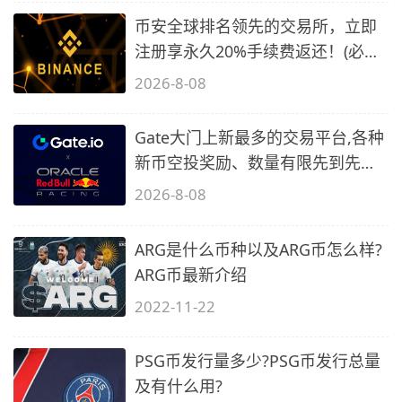
币安全球排名领先的交易所，立即
注册享永久20%手续费返还！(必备
2)
2026-8-08
Gate大门上新最多的交易平台,各种
新币空投奖励、数量有限先到先
得…
2026-8-08
ARG是什么币种以及ARG币怎么样?
ARG币最新介绍
2022-11-22
PSG币发行量多少?PSG币发行总量
及有什么用?