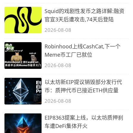
Squid的戏剧性发币之路详解:融资
官宣3天后遭攻击,74天后登陆
2026-08-08
Robinhood上线CashCat,下一个
Meme币工厂已就位
2026-08-08
以太坊新EIP提议销毁部分发行代
币：质押代币已接近ETH供应量
2026-08-08
EIP8363提案上线，以太坊质押刹
车遭DeFi集体开火