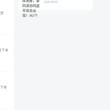
2026-08-03
462个
被泄
考下本
考下本