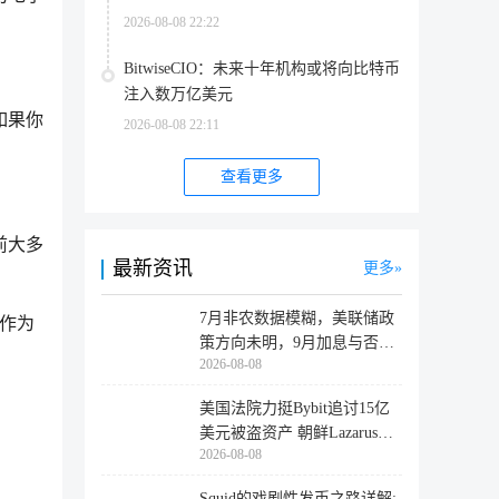
2026-08-08 22:22
BitwiseCIO：未来十年机构或将向比特币
注入数万亿美元
如果你
2026-08-08 22:11
查看更多
前大多
最新资讯
更多
7月非农数据模糊，美联储政
，作为
策方向未明，9月加息与否仍
2026-08-08
取决于
美国法院力挺Bybit追讨15亿
美元被盗资产 朝鲜Lazarus黑
2026-08-08
客洗
Squid的戏剧性发币之路详解: