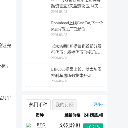
融资官宣3天后遭攻击,74天后
2026-08-08
登陆
Robinhood上线CashCat,下一个
Meme币工厂已就位
2026-08-08
验证完
以太坊新EIP提议销毁部分发
行代币：质押代币已接近ETH
2026-08-08
供应量
不同，
EIP8363提案上线，以太坊质
押刹车遭DeFi集体开火
2026-08-08
程几乎
热门币种
我的订阅
更多
币种
最新价格
24H涨跌幅
BTC
$ 65129.81
+0.21%