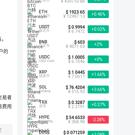
比特币
¥ 439710.88
ETH
$ 1923.65
+0.46%
以太坊
¥ 12987.13
USDT
$ 0.9994
+0.02%
泰达币
¥ 6.7472
有。
BNB
$ 603
+2%
币安币
¥ 4071.03
户的
USDC
$ 1.0005
+0%
USD Coin
¥ 6.7546
XRP
$ 1.0445
+1.66%
瑞波币
¥ 7.0517
SOL
$ 76.4204
+3.66%
Solana
¥ 515.93
交易者
TRX
$ 0.3287
+0.27%
波场
易费用
¥ 2.2191
HYPE
$ 54.6533
-2.28%
Hyperliquid
¥ 368.98
交
DOGE
$ 0.071259
+2.08%