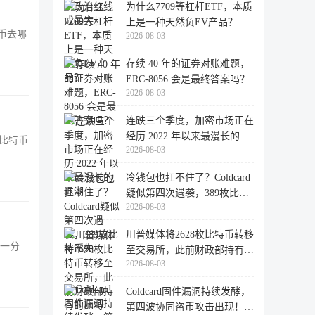
为什么7709等杠杆ETF，本质
上是一种天然负EV产品？
币去哪
2026-08-03
存续 40 年的证券对账难题，
ERC-8056 会是最终答案吗？
2026-08-03
连跌三个季度，加密市场正在
经历 2022 年以来最漫长的退
比特币
2026-08-03
潮
冷钱包也扛不住了？Coldcard
疑似第四次遇袭，389枚比特
2026-08-03
币失
川普媒体将2628枚比特币转移
面一分
至交易所，此前财政部持有的
2026-08-03
比特
Coldcard固件漏洞持续发酵，
第四波协同盗币攻击出现！