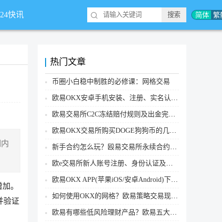
简体
繁
*24快讯
热门文章
币圈小白稳中制胜的必修课：网格交易
欧易OKX安卓手机安装、注册、实名认证、买币转账新手实操教程
欧易交易所C2C冻结赔付规则及出金完整流程
欧易OKX交易所购买DOGE狗狗币的几个方式汇总
细内
新手合约怎么玩？殴易交易所永续合约操作步骤教程(APP/Web端)
欧e交易所新人账号注册、身份认证及安全设置教程
欧易OKX APP(苹果iOS/安卓Android)下载图文教程
增加。
如何使用OKX的网格？欧易策略交易现货网格新手操作流程
并验证
欧易有哪些低风险理财产品？欧易五大低风险理财产品详细介绍