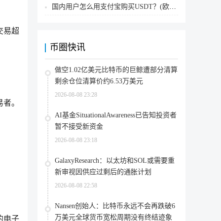
国内用户怎么用支付宝购买USDT？(欧易交易所为例)
交易超
币圈快讯
做空1.02亿美元比特币的巨鲸遭部分清算
剩余仓位清算价约6.53万美元
2026-08-08 23:28
易者。
AI基金SituationalAwareness已告知投资者
暂不接受新资金
2026-08-08 23:18
GalaxyResearch：以太坊和SOL或需要重
新审视因供应过剩后的通胀计划
2026-08-08 22:58
Nansen创始人：比特币永远不会再跌破6
万美元全球货币宽松周期没有终结迹象
的电子