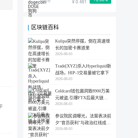
狗狗币
¥ 0.481
区块链百科
Kulipa突然停摆，倒在高速增
长的加密卡赛道里
2026-08-03
Trade[XYZ]杀入Hyperliquid新
战场，HIP-3交易量被它拿下
2026-08-03
Coldcard钱包漏洞致8900万美
元被盗,引爆FTX后最大链上
2026-08-03
迁移潮
平
参议院民调曝光，法案表决前
夕“官员获利”与政治红线成最
2026-08-03
大