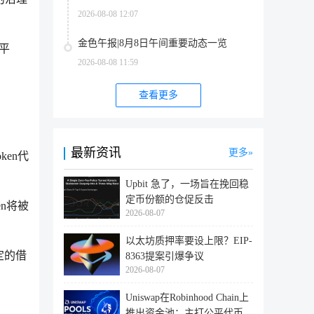
2026-08-08 12:07
金色午报|8月8日午间重要动态一览
新平
2026-08-08 11:59
查看更多
。
最新资讯
更多
ken代
Upbit 急了，一场旨在挽回稳
定币份额的仓促反击
en将被
2026-08-07
以太坊质押率要设上限？EIP-
定的借
8363提案引爆争议
2026-08-07
Uniswap在Robinhood Chain上
推出资金池：主打公平代币发