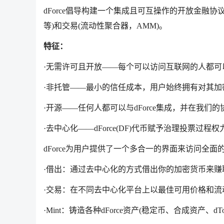
dForce倡导构建一个集成且可互操作的开放金融
等)和交易(流动性聚合器，AMM)。
特征：
·无需许可且开放——每个可以访问互联网的人都可
·非托管——最小的信任成本，用户始终拥有对其加
·开源——任何人都可以与dForce集成，并在我们
·去中心化——dForce(DF)代币赋予治理投票过程权
dForce为用户提供了一个多合一的界面来访问全面的
·借出：通过去中心化的方式借出你的加密货币来赚
·交易：在不同去中心化平台上以最佳可用价格和流
·Mint：铸造各种dForce资产(稳定币、合成资产、dTok