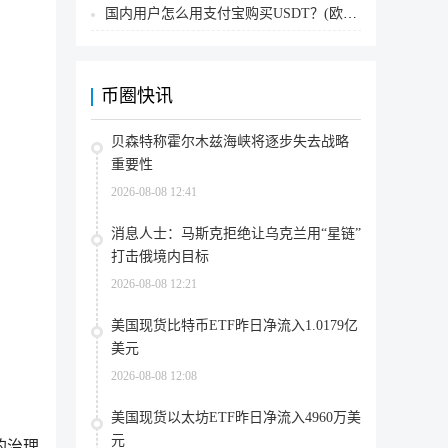
国内用户怎么用支付宝购买USDT？(欧易交易所为例)
币圈快讯
贝森特称霍尔木兹海峡将逐步失去战略
重要性
2026-08-08 12:41
消息人士：马斯克拒绝让乌克兰用“星链”
打击俄境内目标
2026-08-08 12:21
美国现货比特币ETF昨日净流入1.0179亿
美元
2026-08-08 12:08
美国现货以太坊ETF昨日净流入4960万美
元
的治理