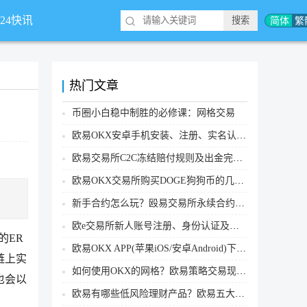
简体
繁
*24快讯
热门文章
币圈小白稳中制胜的必修课：网格交易
欧易OKX安卓手机安装、注册、实名认证、买币转账新手实操教程
欧易交易所C2C冻结赔付规则及出金完整流程
欧易OKX交易所购买DOGE狗狗币的几个方式汇总
新手合约怎么玩？殴易交易所永续合约操作步骤教程(APP/Web端)
欧e交易所新人账号注册、身份认证及安全设置教程
的ER
欧易OKX APP(苹果iOS/安卓Android)下载图文教程
链上实
如何使用OKX的网格？欧易策略交易现货网格新手操作流程
也会以
欧易有哪些低风险理财产品？欧易五大低风险理财产品详细介绍