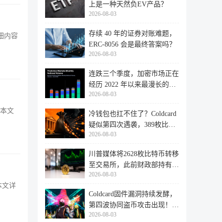
上是一种天然负EV产品？
2026-08-03
存续 40 年的证券对账难题，
细内容
ERC-8056 会是最终答案吗？
2026-08-03
连跌三个季度，加密市场正在
经历 2022 年以来最漫长的退
2026-08-03
潮
下本文
冷钱包也扛不住了？Coldcard
疑似第四次遇袭，389枚比特
2026-08-03
币失
川普媒体将2628枚比特币转移
至交易所，此前财政部持有的
2026-08-03
比特
本文详
Coldcard固件漏洞持续发酵，
第四波协同盗币攻击出现！
2026-08-03
462个