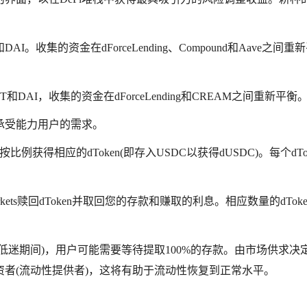
AI。收集的资金在dForceLending、Compound和Aave之间重
T和DAI，收集的资金在dForceLending和CREAM之间重新平衡
承受能力用户的需求。
用户将按比例获得相应的dToken(即存入USDC以获得dUSDC)。每个dTo
Markets赎回dToken并取回您的存款和赚取的利息。相应数量的dTok
低迷期间)，用户可能需要等待提取100%的存款。由市场供求决
者(流动性提供者)，这将有助于流动性恢复到正常水平。