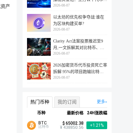
2026-08-07
行
成资产
以太坊的优先权争夺战:谁在
为区块构建买单?
2026-08-07
Clarity Act法案投票推迟至9
月,一文拆解其对比特币、以
2026-08-07
太坊
2026加密货币代币投资死亡率
拆解:95%的项目跑输比特
2026-08-07
币,73%最
热门币种
我的订阅
更多
币种
最新价格
24H涨跌幅
BTC
$ 65002.38
+1.21%
比特币
¥ 438850.56