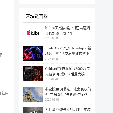
区块链百科
Kulipa突然停摆，倒在高速增
长的加密卡赛道里
2026-08-03
Trade[XYZ]杀入Hyperliquid新
战场，HIP-3交易量被它拿下
平
2026-08-03
Coldcard钱包漏洞致8900万美
元被盗,引爆FTX后最大链上
2026-08-03
迁移潮
参议院民调曝光，法案表决前
详细内
夕“官员获利”与政治红线成最
2026-08-03
大
为什么7709等杠杆ETF，本质