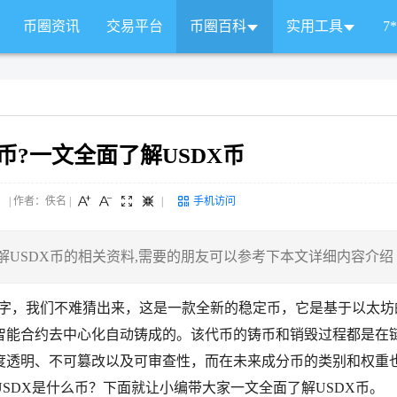
币圈资讯
交易平台
币圈百科
实用工具
7
么币?一文全面了解USDX币
 来源： | 作者：佚名
|
|
手机访问
解USDX币的相关资料,需要的朋友可以参考下本文详细内容介绍
代币的名字，我们不难猜出来，这是一款全新的稳定币，它是基于以太坊
过智能合约去中心化自动铸成的。该代币的铸币和销毁过程都是在
度透明、不可篡改以及可审查性，而在未来成分币的类别和权重
SDX是什么币？下面就让小编带大家一文全面了解USDX币。