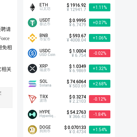
ETH
$ 1916.92
+1.11%
以太坊
¥ 12941.7
USDT
$ 0.9995
+0.07%
泰达币
¥ 6.7479
经聘请
BNB
$ 593.67
+1.06%
rce
币安币
¥ 4008.04
避免相
USDC
$ 1.0004
-0.02%
USD Coin
¥ 6.754
XRP
$ 1.0349
+1.32%
它相关
瑞波币
¥ 6.9869
SOL
$ 74.6064
+2.68%
Solana
¥ 503.69
交
TRX
$ 0.3274
-0.12%
波场
¥ 2.2103
HYPE
$ 54.2763
-1.84%
Hyperliquid
¥ 366.43
DOGE
$ 0.070133
+1.54%
狗狗币
¥ 0.4734