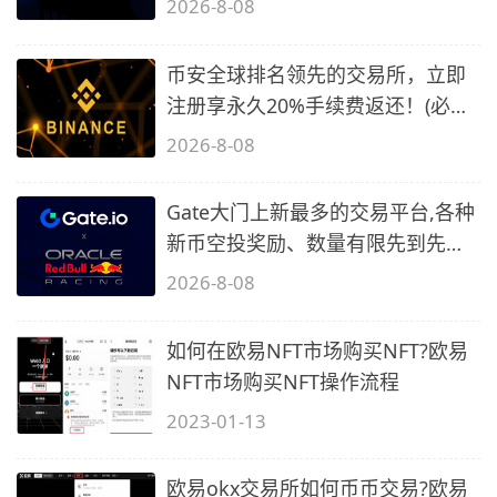
2026-8-08
币安全球排名领先的交易所，立即
注册享永久20%手续费返还！(必备
2)
2026-8-08
Gate大门上新最多的交易平台,各种
新币空投奖励、数量有限先到先
得…
2026-8-08
如何在欧易NFT市场购买NFT?欧易
NFT市场购买NFT操作流程
2023-01-13
欧易okx交易所如何币币交易?欧易