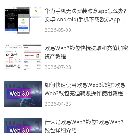
册
华为手机无法安装欧意app怎么办?
买
安卓(Android)手机下载欧易App常
卖
见问题
2026-05-09
币
操
作
欧易Web3钱包快捷提取和充值加密
使
资产教程
用
2026-07-23
总
攻
如何快速使用欧易Web3钱包?欧易
略
Web3钱包充值转账操作使用教程
(app
2026-04-25
端)
什么是欧易Web3钱包?欧易Web3
钱包详细介绍