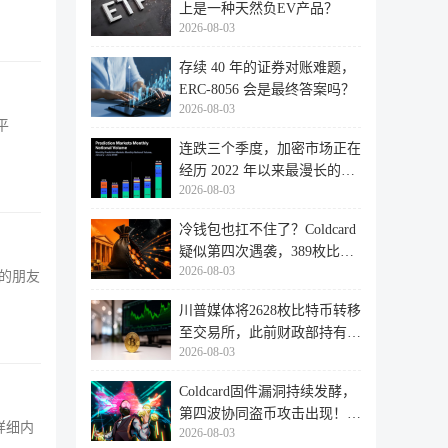
上是一种天然负EV产品？
2026-08-03
存续 40 年的证券对账难题，
ERC-8056 会是最终答案吗？
2026-08-03
平
连跌三个季度，加密市场正在
经历 2022 年以来最漫长的退
2026-08-03
潮
冷钱包也扛不住了？Coldcard
疑似第四次遇袭，389枚比特
2026-08-03
币失
的朋友
川普媒体将2628枚比特币转移
至交易所，此前财政部持有的
2026-08-03
比特
Coldcard固件漏洞持续发酵，
第四波协同盗币攻击出现！
详细内
2026-08-03
462个