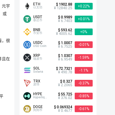
ETH
$ 1902.88
，元宇
+0.22%
以太坊
¥ 12840.25
，或
USDT
$ 0.9989
+0.01%
泰达币
¥ 6.7403
BNB
$ 593.62
+0%
币安币
¥ 4005.62
看，很
USDC
$ 1.0007
-0.01%
USD Coin
¥ 6.7525
XRP
$ 1.0307
-1.59%
并且在
瑞波币
¥ 6.9549
SOL
$ 72.7321
-1.1%
Solana
¥ 490.78
TRX
$ 0.327
-0.37%
波场
¥ 2.2065
HYPE
$ 55.725
-0.85%
平
Hyperliquid
¥ 376.02
DOGE
$ 0.069324
-0.61%
狗狗币
¥ 0.4677