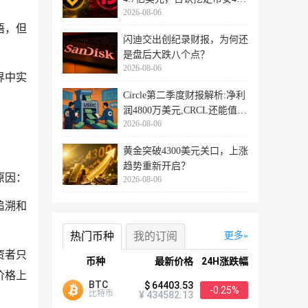
2026-08-06
万用户
语，但
闪迪交出创纪录财报，为何还
是盘后大跌八个点？
2026-08-06
界中实
Circle第二季度财报解析:净利
润4800万美元,CRCL还能值得
2026-08-06
投资
黄金突破4300美元关口，上涨
趋势重新开启？
原因：
2026-08-06
追溯和
热门币种
我的订阅
更多
资者只
币种
最新价格
24H涨跌幅
价格上
BTC
$ 64403.53
-0.25%
比特币
¥ 434582.13