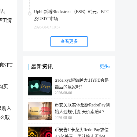
界。
Upbit新增Blockstreet（BSB）韩元、BTC
及USDT市场
宇宙清
2026-08-07 10:57
查看更多
NFT
最新资讯
更多
trade.xyz越做越大,HYPE会是
购买
最后的赢家吗?
2026-08-06
币安关联实体起诉RedotPay创
可以购入
始人违规引流,天价索赔4.728
什么取
2026-08-06
亿美
币安告U卡龙头RedotPay求偿
4.7亿美元，否认挖走币安47