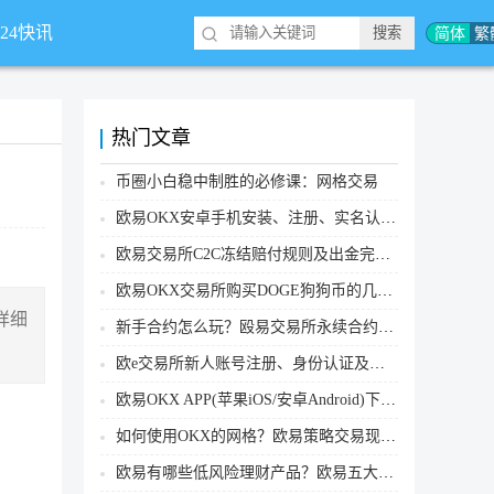
简体
繁
*24快讯
热门文章
币圈小白稳中制胜的必修课：网格交易
欧易OKX安卓手机安装、注册、实名认证、买币转账新手实操教程
欧易交易所C2C冻结赔付规则及出金完整流程
欧易OKX交易所购买DOGE狗狗币的几个方式汇总
详细
新手合约怎么玩？殴易交易所永续合约操作步骤教程(APP/Web端)
欧e交易所新人账号注册、身份认证及安全设置教程
欧易OKX APP(苹果iOS/安卓Android)下载图文教程
如何使用OKX的网格？欧易策略交易现货网格新手操作流程
欧易有哪些低风险理财产品？欧易五大低风险理财产品详细介绍