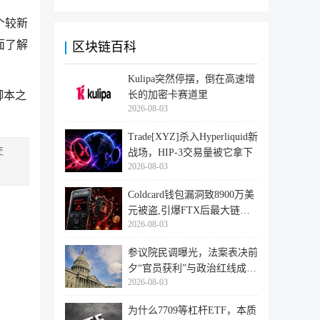
个较新
面了解
区块链百科
Kulipa突然停摆，倒在高速增
长的加密卡赛道里
脚本之
2026-08-03
Trade[XYZ]杀入Hyperliquid新
交
战场，HIP-3交易量被它拿下
2026-08-03
Coldcard钱包漏洞致8900万美
元被盗,引爆FTX后最大链上
2026-08-03
迁移潮
参议院民调曝光，法案表决前
夕“官员获利”与政治红线成最
2026-08-03
大
为什么7709等杠杆ETF，本质