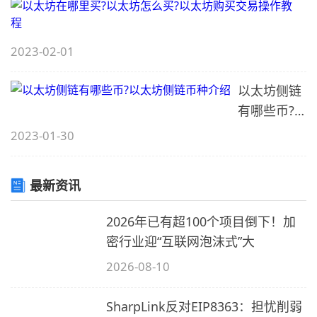
2023-02-01
么
以太坊侧链
有哪些币?
买
以太坊侧链
2023-01-30
币种介绍
最新资讯
2026年已有超100个项目倒下！加
e
密行业迎“互联网泡沫式”大
买
2026-08-10
SharpLink反对EIP8363：担忧削弱