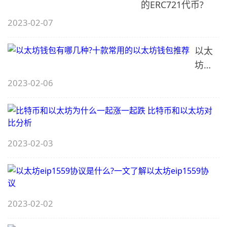
以太
的ERC721代币?
坊今
2023-02-07
日行
情怎
以太
(
么
坊钱
样?
包有
2023-02-06
哪几
种?十
款常
用的
2023-02-03
以太
样
坊钱
包推
荐
2023-02-02
e