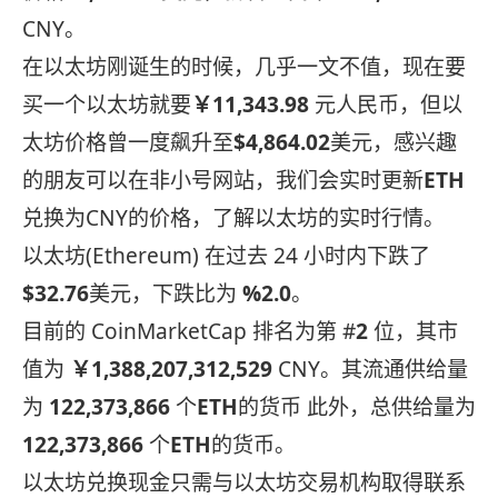
CNY。
在以太坊刚诞生的时候，几乎一文不值，现在要
买一个以太坊就要
￥11,343.98
元人民币，但以
太坊价格曾一度飙升至
$4,864.02
美元，感兴趣
的朋友可以在非小号网站，我们会实时更新
ETH
兑换为CNY的价格，了解以太坊的实时行情。
以太坊(Ethereum) 在过去 24 小时内下跌了
$32.76
美元，下跌比为
%2.0
。
目前的 CoinMarketCap 排名为第 #
2
位，其市
值为
￥1,388,207,312,529
CNY。其流通供给量
为
122,373,866
个
ETH
的货币 此外，总供给量为
122,373,866
个
ETH
的货币。
以太坊兑换现金只需与以太坊交易机构取得联系