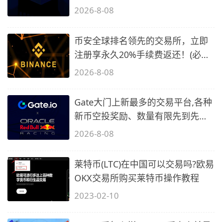
备1)
2026-8-08
币安全球排名领先的交易所，立即
注册享永久20%手续费返还！(必备
2)
2026-8-08
Gate大门上新最多的交易平台,各种
新币空投奖励、数量有限先到先
得…
2026-8-08
莱特币(LTC)在中国可以交易吗?欧易
OKX交易所购买莱特币操作教程
2023-02-10