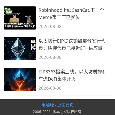
Robinhood上线CashCat,下一个
Meme币工厂已就位
2026-08-08
以太坊新EIP提议销毁部分发行代
币：质押代币已接近ETH供应量
2026-08-08
EIP8363提案上线，以太坊质押刹
车遭DeFi集体开火
2026-08-08
电脑版
返回首页
-
2006-2026, 脚本之家版权所有.