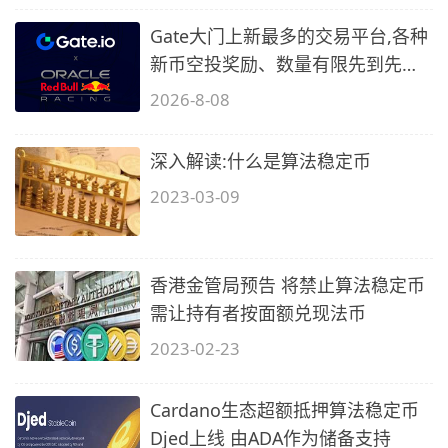
Gate大门上新最多的交易平台,各种
新币空投奖励、数量有限先到先
得…
2026-8-08
深入解读:什么是算法稳定币
2023-03-09
香港金管局预告 将禁止算法稳定币
需让持有者按面额兑现法币
2023-02-23
Cardano生态超额抵押算法稳定币
Djed上线 由ADA作为储备支持