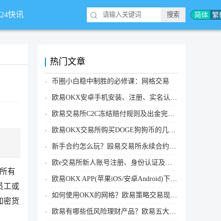
简体
繁
*24快讯
热门文章
币圈小白稳中制胜的必修课：网格交易
欧易OKX安卓手机安装、注册、实名认证、买币转账新手实操教程
欧易交易所C2C冻结赔付规则及出金完整流程
欧易OKX交易所购买DOGE狗狗币的几个方式汇总
新手合约怎么玩？殴易交易所永续合约操作步骤教程(APP/Web端)
欧e交易所新人账号注册、身份认证及安全设置教程
的所有
欧易OKX APP(苹果iOS/安卓Android)下载图文教程
员工或
如何使用OKX的网格？欧易策略交易现货网格新手操作流程
加密货
欧易有哪些低风险理财产品？欧易五大低风险理财产品详细介绍