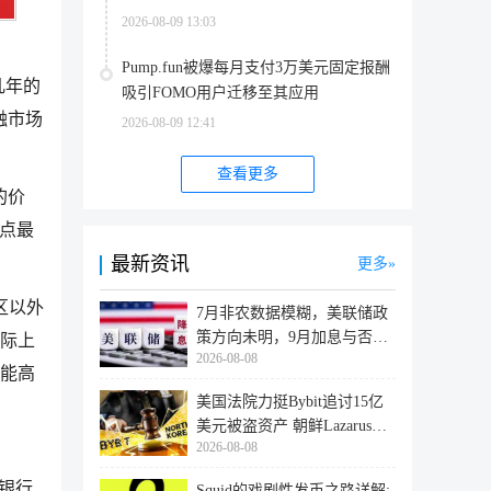
2026-08-09 13:03
Pump.fun被爆每月支付3万美元固定报酬
几年的
吸引FOMO用户迁移至其应用
融市场
2026-08-09 12:41
查看更多
的价
高点最
最新资讯
更多
地区以外
7月非农数据模糊，美联储政
策方向未明，9月加息与否仍
实际上
2026-08-08
取决于
可能高
美国法院力挺Bybit追讨15亿
美元被盗资产 朝鲜Lazarus黑
2026-08-08
客洗
民银行
Squid的戏剧性发币之路详解: