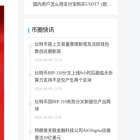
国内用户怎么用支付宝购买USDT？(欧易交易所为例)
币圈快讯
比特币链上交易量激增新增及活跃钱包
数创近期新高
2026-08-09 13:24
比特币BIP-110分叉上线8小时后面临夭折
算力支持不足仅产生两个区块
2026-08-09 13:19
比特币因BIP-110失败分叉新链仅产出两
块
2026-08-09 13:16
特朗普关联金融科技公司Alt5Sigma估值
曾达10亿美元