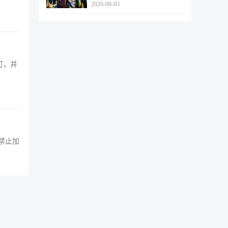
2026-08-03
462个
可，并
该禁止加
C是试图