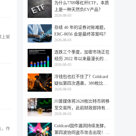
为什么7709等杠杆ETF，本质
上是一种天然负EV产品？
2026-08-03
存续 40 年的证券对账难题，
ERC-8056 会是最终答案吗？
部上架
2026-08-03
连跌三个季度，加密市场正在
经历 2022 年以来最漫长的退
2026-08-03
潮
冷钱包也扛不住了？Coldcard
疑似第四次遇袭，389枚比特
2026-08-03
币失
川普媒体将2628枚比特币转移
至交易所，此前财政部持有的
2026-08-03
比特
Coldcard固件漏洞持续发酵，
失，作
第四波协同盗币攻击出现！