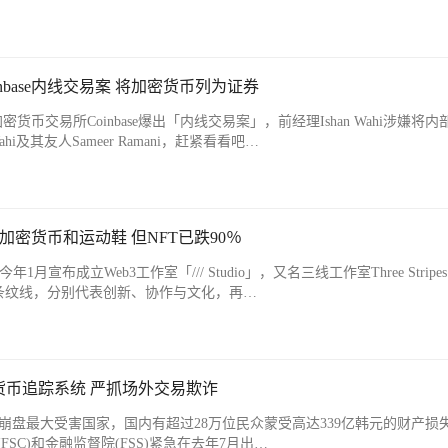
nbase内线交易案 将加密货币列为证券
币交易所Coinbase爆出「内线交易案」，前经理Ishan Wahi涉嫌将内
hi及其友人Sameer Ramani，赶紧看看吧…
合加密货币和运动鞋 但NFT已跌90％
年1月宣布成立Web3工作室「/// Studio」，又名三线工作室Three Stripes
牌三条纹线，分别代表创新、协作与文化，再…
货币追踪系统 严抓场外交易欺诈
a公链崩盘最大受害国家，国内有超过28万位民众蒙受高达339亿韩元的财产损
SC)和金融监督院(FSS)紧急在去年7月出…