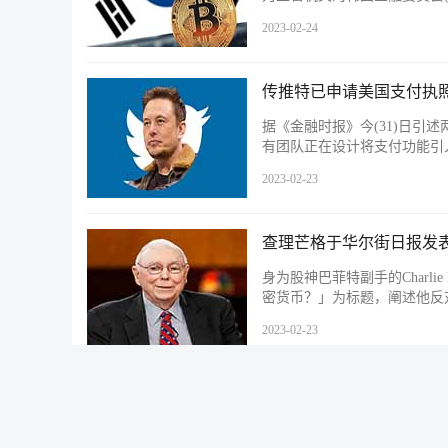
2023-02-24
传推特已申请美国支付执照
据《金融时报》今(31)日
有团队正在设计将支付功能引入
2023-02-23
查理芒格于华尔街日报发
身为股神巴菲特副手的Charl
密货币？」为标题，阐述他反
2023-02-23
美国CFTC 将动用全部
美国商品期货交易委员会(CFTC