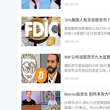
2023-02-28
16%美国人有买加密货币 
美国联邦存款保险公司(FDIC
约有136家银行正计划或已
2023-02-28
IMF公布加密货币九大监
国际货币基金组织(IMF)执
密货币法币地位的坚定立场，
2023-02-28
Bitwise投资长 前所未有
比特币(BTC)昨(25)日受
跌破2.3万美元。今(26)早