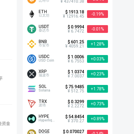
比特币
¥ 437410.38
ETH
$ 1913.18
-0.19%
以太坊
¥ 12916.45
USDT
$ 0.9994
-0.01%
泰达币
¥ 6.7472
BNB
$ 601.25
+1.28%
币安币
¥ 4059.21
USDC
$ 1.0006
+0.03%
USD Coin
¥ 6.7553
XRP
$ 1.0374
+0.23%
瑞波币
¥ 7.0037
平
SOL
$ 75.9485
+1.78%
Solana
¥ 512.75
TRX
$ 0.3299
+0.73%
波场
¥ 2.2272
HYPE
$ 54.8454
+0.89%
Hyperliquid
¥ 370.27
些资金
DOGE
$ 0.070027
-0.14%