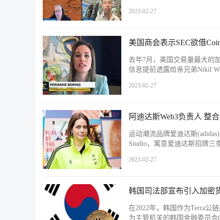
2023-02-27
美国商会表示SEC欲借Coi
去年7月，美国交易量最大的加密货
信息提前透露给亲兄弟Nikil Wa
2023-02-27
阿迪达斯Web3负责人 整
运动潮流品牌爱迪达斯(adidas)今
Studio，寓意爱迪达斯招
2023-02-27
韩国司法部宣布引入加密
在2022年，韩国作为Terr
为主管机关的韩国金融委员会(F