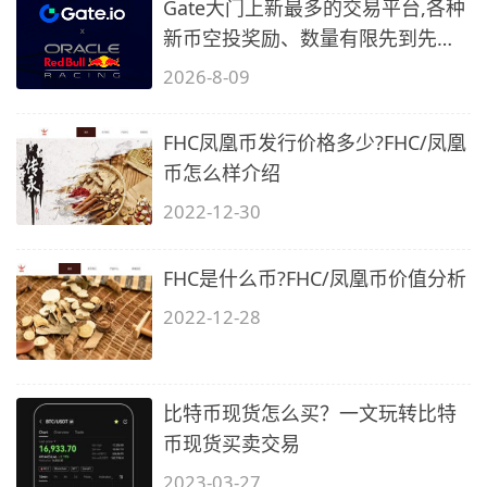
Gate大门上新最多的交易平台,各种
新币空投奖励、数量有限先到先
得…
2026-8-09
FHC凤凰币发行价格多少?FHC/凤凰
币怎么样介绍
2022-12-30
FHC是什么币?FHC/凤凰币价值分析
2022-12-28
比特币现货怎么买？一文玩转比特
币现货买卖交易
2023-03-27