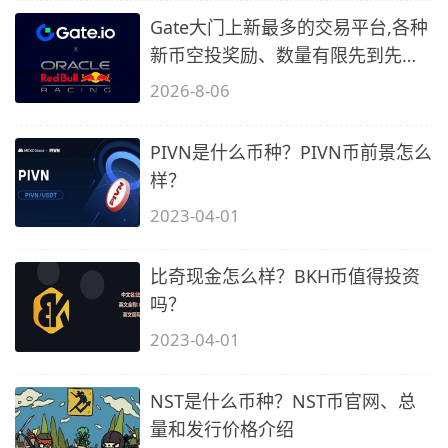
Gate大门上新最多的交易平台,各种
新币空投奖励、数量有限先到先
得…
2026-8-06
PIVN是什么币种？PIVN币前景怎么
样？
2023-04-01
比奇现金怎么样？BKH币值得投资
吗？
2023-04-01
NST是什么币种？NST币官网、总
量和发行价格介绍