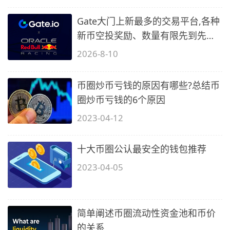
Gate大门上新最多的交易平台,各种
新币空投奖励、数量有限先到先
得…
2026-8-10
币圈炒币亏钱的原因有哪些?总结币
圈炒币亏钱的6个原因
2023-04-12
十大币圈公认最安全的钱包推荐
2023-04-05
简单阐述币圈流动性资金池和币价
的关系