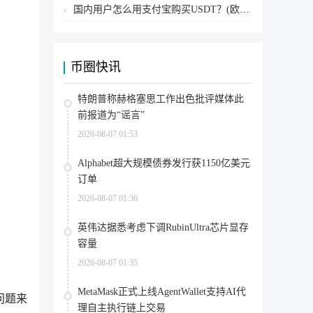
国内用户怎么用支付宝购买USDT？(欧易交易所为例)
币圈快讯
特朗普称赫格塞思工作出色批评媒体此
前报道为“谣言”
2026-08-07 01:53
Alphabet超大规模债券发行获1150亿美元
订单
2026-08-07 01:36
英伟达据悉考虑下调RubinUltra芯片显存
容量
2026-08-07 01:35
MetaMask正式上线AgentWallet支持AI代
问题来
理自主执行链上交易