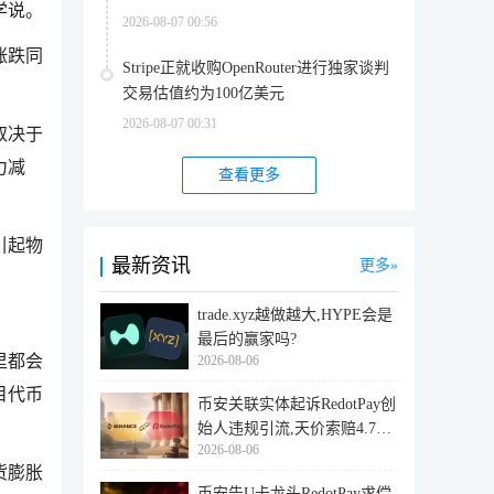
学说。
2026-08-07 00:56
涨跌同
Stripe正就收购OpenRouter进行独家谈判
交易估值约为100亿美元
2026-08-07 00:31
取决于
力减
查看更多
引起物
最新资讯
更多
trade.xyz越做越大,HYPE会是
最后的赢家吗?
里都会
2026-08-06
目代币
币安关联实体起诉RedotPay创
始人违规引流,天价索赔4.728
2026-08-06
亿美
货膨胀
币安告U卡龙头RedotPay求偿