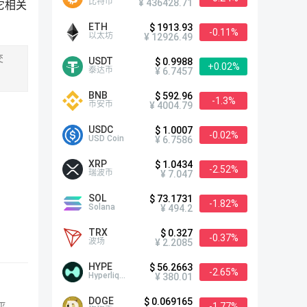
比特币
¥ 436428.71
它相关
ETH
$ 1913.93
-0.11%
以太坊
¥ 12926.49
交
USDT
$ 0.9988
+0.02%
泰达币
¥ 6.7457
BNB
$ 592.96
-1.3%
币安币
¥ 4004.79
USDC
$ 1.0007
-0.02%
USD Coin
¥ 6.7586
XRP
$ 1.0434
-2.52%
瑞波币
¥ 7.047
SOL
$ 73.1731
-1.82%
Solana
¥ 494.2
TRX
$ 0.327
-0.37%
波场
¥ 2.2085
HYPE
$ 56.2663
-2.65%
Hyperliquid
¥ 380.01
DOGE
$ 0.069165
-1.77%
平