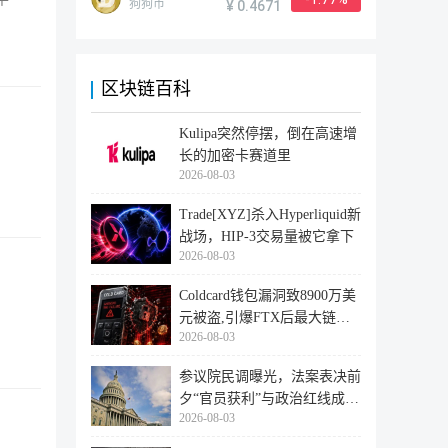
狗狗币
¥ 0.4671
区块链百科
Kulipa突然停摆，倒在高速增
长的加密卡赛道里
2026-08-03
Trade[XYZ]杀入Hyperliquid新
战场，HIP-3交易量被它拿下
2026-08-03
Coldcard钱包漏洞致8900万美
元被盗,引爆FTX后最大链上
2026-08-03
迁移潮
参议院民调曝光，法案表决前
夕“官员获利”与政治红线成最
2026-08-03
大