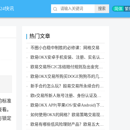
简体
繁
*24快讯
热门文章
币圈小白稳中制胜的必修课：网格交易
欧易OKX安卓手机安装、注册、实名认证、买币转账新手实操教程
欧易交易所C2C冻结赔付规则及出金完整流程
欧易OKX交易所购买DOGE狗狗币的几个方式汇总
新手合约怎么玩？殴易交易所永续合约操作步骤教程(APP/Web端)
欧e交易所新人账号注册、身份认证及安全设置教程
的标准
欧易OKX APP(苹果iOS/安卓Android)下载图文教程
查看。
如何使用OKX的网格？欧易策略交易现货网格新手操作流程
方锁定
欧易有哪些低风险理财产品？欧易五大低风险理财产品详细介绍