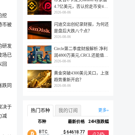
4.7亿美元，否认挖走币安47
2026-08-06
万用户
的挖
闪迪交出创纪录财报，为何还
特币被
是盘后大跌八个点？
2026-08-06
的研发
Circle第二季度财报解析:净利
波场已
润4800万美元,CRCL还能值得
2026-08-06
投资
以回
黄金突破4300美元关口，上涨
趋势重新开启？
涨跌同
2026-08-06
取决于
热门币种
我的订阅
更多
力减
币种
最新价格
24H涨跌幅
BTC
$ 64618.77
-0.24%