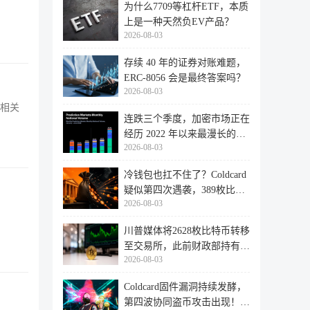
为什么7709等杠杆ETF，本质
上是一种天然负EV产品？
2026-08-03
存续 40 年的证券对账难题，
ERC-8056 会是最终答案吗？
2026-08-03
的相关
连跌三个季度，加密市场正在
经历 2022 年以来最漫长的退
2026-08-03
潮
冷钱包也扛不住了？Coldcard
疑似第四次遇袭，389枚比特
2026-08-03
币失
川普媒体将2628枚比特币转移
至交易所，此前财政部持有的
2026-08-03
比特
Coldcard固件漏洞持续发酵，
第四波协同盗币攻击出现！