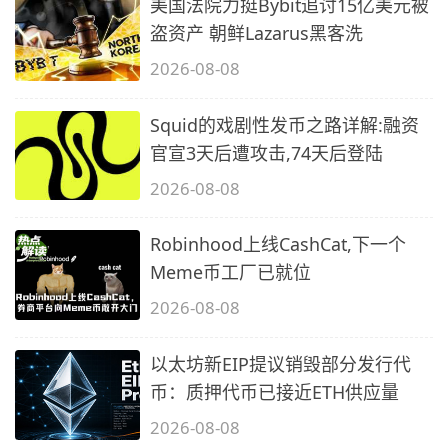
美国法院力挺Bybit追讨15亿美元被
盗资产 朝鲜Lazarus黑客洗
2026-08-08
Squid的戏剧性发币之路详解:融资
官宣3天后遭攻击,74天后登陆
2026-08-08
Robinhood上线CashCat,下一个
Meme币工厂已就位
2026-08-08
以太坊新EIP提议销毁部分发行代
币：质押代币已接近ETH供应量
2026-08-08