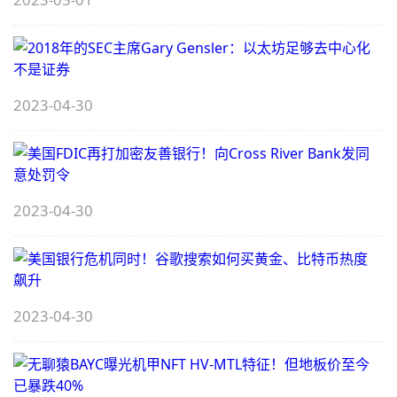
B
2
2023-04-30
S
O
G
F
2
2023-04-30
G
3
2023-04-30