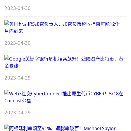
2023-04-30
B
C
3
R
B
2023-04-30
N
I
G
H
M
2023-04-29
W
2023-04-29
C