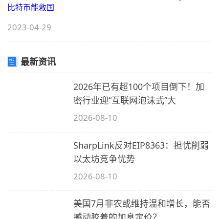
2023-04-29
最新资讯
4
C
2026年已有超100个项目倒下！加
5
9
1
密行业迎“互联网泡沫式”大
C
2026-08-10
SharpLink反对EIP8363：担忧削弱
以太坊竞争优势
M
2026-08-10
S
美国7月非农或维持温和增长，能否
撼动胶着的加息定价？