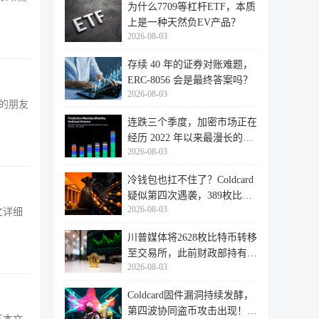
为什么7709等杠杆ETF，本质
上是一种天然负EV产品？
2026-08-03
存续 40 年的证券对账难题，
ERC-8056 会是最终答案吗？
2026-08-03
的朋友
连跌三个季度，加密市场正在
经历 2022 年以来最漫长的退
2026-08-03
潮
冷钱包也扛不住了？Coldcard
疑似第四次遇袭，389枚比特
2026-08-03
币失
文详细
川普媒体将2628枚比特币转移
至交易所，此前财政部持有的
2026-08-03
比特
Coldcard固件漏洞持续发酵，
第四波协同盗币攻击出现！