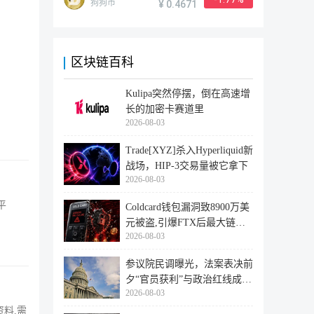
狗狗币
¥ 0.4671
区块链百科
Kulipa突然停摆，倒在高速增
长的加密卡赛道里
2026-08-03
Trade[XYZ]杀入Hyperliquid新
战场，HIP-3交易量被它拿下
2026-08-03
平
Coldcard钱包漏洞致8900万美
元被盗,引爆FTX后最大链上
2026-08-03
迁移潮
参议院民调曝光，法案表决前
夕“官员获利”与政治红线成最
2026-08-03
大
资料,需