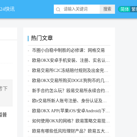
简体
繁
*24快讯
热门文章
币圈小白稳中制胜的必修课：网格交易
欧易OKX安卓手机安装、注册、实名认证、买币转账新手实操教程
欧易交易所C2C冻结赔付规则及出金完整流程
欧易OKX交易所购买DOGE狗狗币的几个方式汇总
考下
新手合约怎么玩？殴易交易所永续合约操作步骤教程(APP/Web端)
欧e交易所新人账号注册、身份认证及安全设置教程
欧易OKX APP(苹果iOS/安卓Android)下载图文教程
越普
如何使用OKX的网格？欧易策略交易现货网格新手操作流程
欧易有哪些低风险理财产品？欧易五大低风险理财产品详细介绍