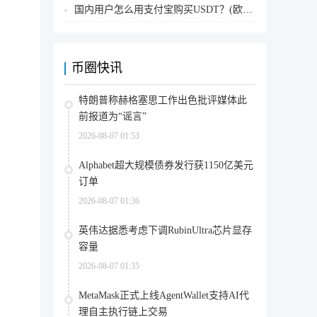
国内用户怎么用支付宝购买USDT？(欧易交易所为例)
币圈快讯
特朗普称赫格塞思工作出色批评媒体此
前报道为“谣言”
2026-08-07 01:53
Alphabet超大规模债券发行获1150亿美元
订单
2026-08-07 01:36
英伟达据悉考虑下调RubinUltra芯片显存
容量
2026-08-07 01:35
MetaMask正式上线AgentWallet支持AI代
理自主执行链上交易