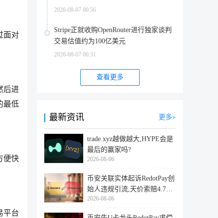
2026-08-07 00:56
Stripe正就收购OpenRouter进行独家谈判
过面对
交易估值约为100亿美元
2026-08-07 00:31
查看更多
然后进
的最低
最新资讯
更多
trade.xyz越做越大,HYPE会是
最后的赢家吗?
方便快
2026-08-06
币安关联实体起诉RedotPay创
始人违规引流,天价索赔4.728
2026-08-06
亿美
易平台
币安告U卡龙头RedotPay求偿