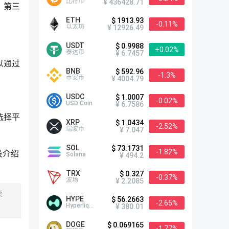
比特币
¥ 436428.71
、第三
ETH
$ 1913.93
-0.11%
以太坊
¥ 12926.49
USDT
$ 0.9988
+0.02%
泰达币
¥ 6.7457
以通过
BNB
$ 592.96
-1.3%
币安币
¥ 4004.79
USDC
$ 1.0007
-0.02%
USD Coin
¥ 6.7586
选择平
XRP
$ 1.0434
-2.52%
瑞波币
¥ 7.047
SOL
$ 73.1731
-1.82%
设介绍
Solana
¥ 494.2
TRX
$ 0.327
-0.37%
波场
¥ 2.2085
交
HYPE
$ 56.2663
-2.65%
Hyperliquid
¥ 380.01
DOGE
$ 0.069165
-1.77%