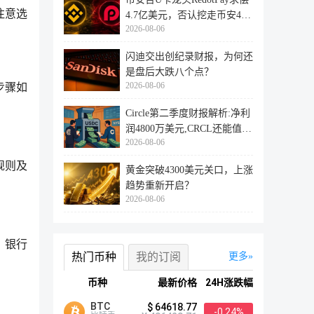
注意选
4.7亿美元，否认挖走币安47
2026-08-06
万用户
闪迪交出创纪录财报，为何还
是盘后大跌八个点？
2026-08-06
步骤如
Circle第二季度财报解析:净利
润4800万美元,CRCL还能值得
2026-08-06
投资
规则及
黄金突破4300美元关口，上涨
趋势重新开启？
2026-08-06
、银行
热门币种
我的订阅
更多
币种
最新价格
24H涨跌幅
BTC
$ 64618.77
-0.24%