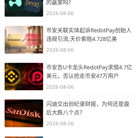
的赢家吗?
2026-08-06
币安关联实体起诉RedotPay创始人
违规引流,天价索赔4.728亿美
2026-08-06
币安告U卡龙头RedotPay求偿4.7亿
美元，否认挖走币安47万用户
2026-08-06
闪迪交出创纪录财报，为何还是盘
后大跌八个点？
2026-08-06