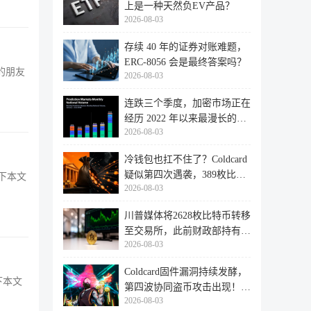
上是一种天然负EV产品？
2026-08-03
存续 40 年的证券对账难题，
ERC-8056 会是最终答案吗？
的朋友
2026-08-03
连跌三个季度，加密市场正在
经历 2022 年以来最漫长的退
2026-08-03
潮
冷钱包也扛不住了？Coldcard
疑似第四次遇袭，389枚比特
下本文
2026-08-03
币失
川普媒体将2628枚比特币转移
至交易所，此前财政部持有的
2026-08-03
比特
Coldcard固件漏洞持续发酵，
下本文
第四波协同盗币攻击出现！
2026-08-03
462个