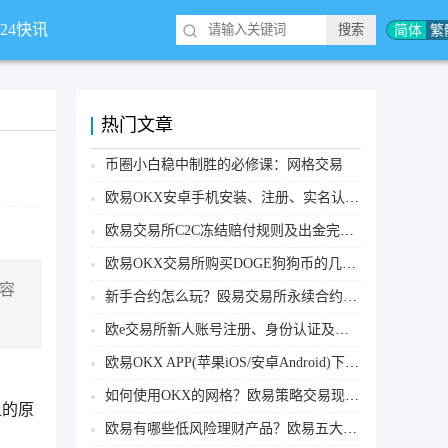
简体
繁
*24快讯
热门文章
币圈小白稳中制胜的必修课：网格交易
欧易OKX安卓手机安装、注册、实名认证、买币转账新手实操教程
欧易交易所C2C冻结赔付规则及出金完整流程
欧易OKX交易所购买DOGE狗狗币的几个方式汇总
内容
新手合约怎么玩？殴易交易所永续合约操作步骤教程(APP/Web端)
欧e交易所新人账号注册、身份认证及安全设置教程
欧易OKX APP(苹果iOS/安卓Android)下载图文教程
如何使用OKX的网格？欧易策略交易现货网格新手操作流程
上的原
欧易有哪些低风险理财产品？欧易五大低风险理财产品详细介绍