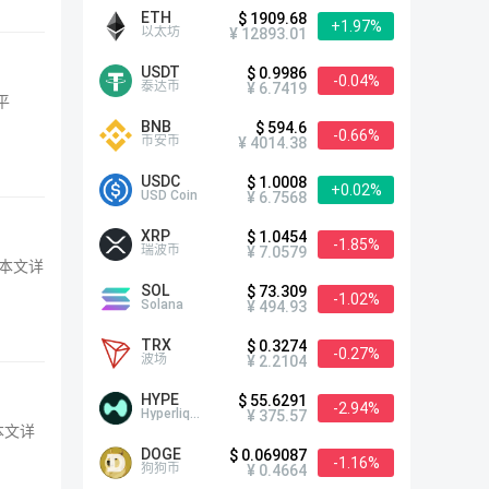
ETH
$ 1909.68
+1.97%
以太坊
¥ 12893.01
USDT
$ 0.9986
-0.04%
泰达币
¥ 6.7419
平
BNB
$ 594.6
-0.66%
币安币
¥ 4014.38
USDC
$ 1.0008
+0.02%
USD Coin
¥ 6.7568
XRP
$ 1.0454
-1.85%
瑞波币
¥ 7.0579
下本文详
SOL
$ 73.309
-1.02%
Solana
¥ 494.93
TRX
$ 0.3274
-0.27%
波场
¥ 2.2104
HYPE
$ 55.6291
-2.94%
Hyperliquid
¥ 375.57
本文详
DOGE
$ 0.069087
-1.16%
狗狗币
¥ 0.4664