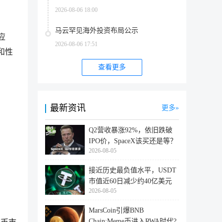
2026-08-06 18:00
马云罕见海外投资布局公示
应
2026-08-06 17:51
和性
查看更多
最新资讯
更多
Q2营收暴涨92%，依旧跌破
IPO价，SpaceX该买还是等？
2026-08-05
接近历史最负值水平，USDT
市值近60日减少约40亿美元
2026-08-05
MarsCoin引爆BNB
Chain:Meme币进入RWA时代?