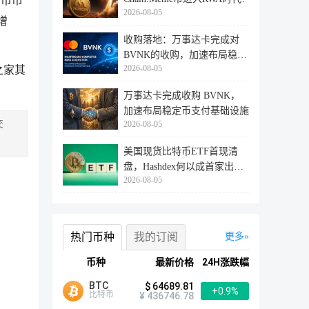
货币市
2026-08-05
增
收购落地：万事达卡完成对
BVNK的收购，加速布局稳定
2026-08-05
之家其
币支付赛
万事达卡完成收购 BVNK，
加速布局稳定币支付基础设施
交
2026-08-05
美国现货比特币ETF首现清
盘，Hashdex何以成首家出局
2026-08-05
者？
热门币种
我的订阅
更多
币种
最新价格
24H涨跌幅
BTC
$ 64689.81
+0.9%
比特币
¥ 436746.78