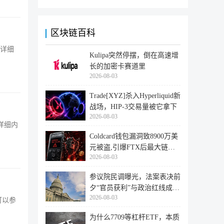
区块链百科
文详细
Kulipa突然停摆，倒在高速增
长的加密卡赛道里
2026-08-03
Trade[XYZ]杀入Hyperliquid新
战场，HIP-3交易量被它拿下
2026-08-03
详细内
Coldcard钱包漏洞致8900万美
元被盗,引爆FTX后最大链上
2026-08-03
迁移潮
参议院民调曝光，法案表决前
夕“官员获利”与政治红线成最
2026-08-03
大
可以参
为什么7709等杠杆ETF，本质