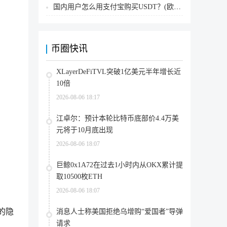
国内用户怎么用支付宝购买USDT？(欧易交易所为例)
币圈快讯
XLayerDeFiTVL突破1亿美元半年增长近
10倍
2026-08-06 18:17
江卓尔：预计本轮比特币底部价4.4万美
元将于10月底出现
2026-08-06 18:07
巨鲸0x1A72在过去1小时内从OKX累计提
取10500枚ETH
2026-08-06 18:07
的隐
消息人士称美国拒绝乌增购“爱国者”导弹
请求